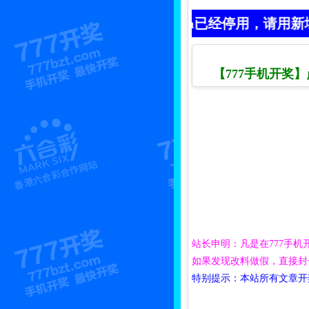
紧急通知：777sjz.com已经停用，请用新域名：
【777手机开奖
站长申明：凡是在777手
如果发现改料做假，直接封号
特别提示：本站所有文章开奖