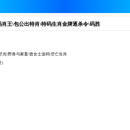
平码肖王\包公出特肖\特码生肖金牌逐杀令\码胜
输尽光\野兽与家畜\曾女士送码\空亡生肖
经）