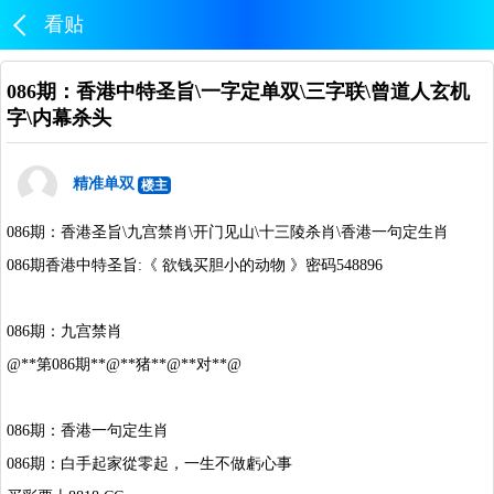
看贴
086期：香港中特圣旨\一字定单双\三字联\曾道人玄机
字\内幕杀头
精准单双
楼主
086期：香港圣旨\九宫禁肖\开门见山\十三陵杀肖\香港一句定生肖
086期香港中特圣旨:《 欲钱买胆小的动物 》密码548896
086期：九宫禁肖
@**第086期**@**猪**@**对**@
086期：香港一句定生肖
086期：白手起家從零起，一生不做虧心事