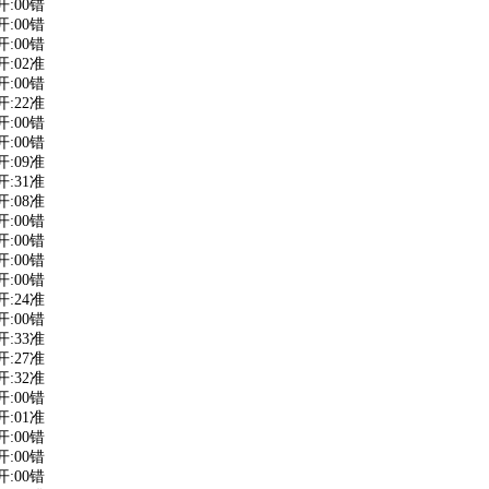
:00错
:00错
:00错
:02准
:00错
:22准
:00错
:00错
:09准
:31准
:08准
:00错
:00错
:00错
:00错
:24准
:00错
:33准
:27准
:32准
:00错
:01准
:00错
:00错
:00错