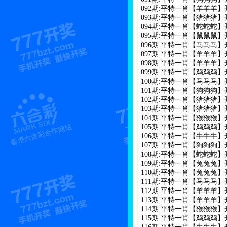
092期:平特一肖【羊羊羊】开
093期:平特一肖【猪猪猪】开
094期:平特一肖【蛇蛇蛇】开
095期:平特一肖【鼠鼠鼠】开
096期:平特一肖【马马马】开
097期:平特一肖【羊羊羊】开
098期:平特一肖【羊羊羊】开
099期:平特一肖【鸡鸡鸡】开
100期:平特一肖【马马马】开
101期:平特一肖【狗狗狗】开
102期:平特一肖【猪猪猪】开
103期:平特一肖【猪猪猪】开
104期:平特一肖【猴猴猴】开
105期:平特一肖【鸡鸡鸡】开
106期:平特一肖【牛牛牛】开
107期:平特一肖【狗狗狗】开
108期:平特一肖【蛇蛇蛇】开
109期:平特一肖【兔兔兔】开
110期:平特一肖【兔兔兔】开
111期:平特一肖【马马马】开
112期:平特一肖【羊羊羊】开
113期:平特一肖【羊羊羊】开
114期:平特一肖【猴猴猴】开
115期:平特一肖【鸡鸡鸡】开