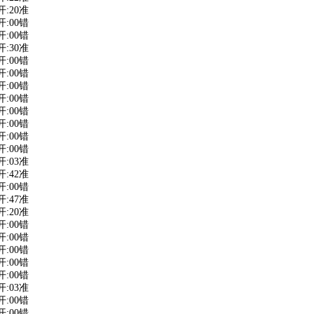
:20准
:00错
:00错
:30准
:00错
:00错
:00错
:00错
:00错
:00错
:00错
:00错
:03准
:42准
:00错
:47准
:20准
:00错
:00错
:00错
:00错
:00错
:03准
:00错
:00错