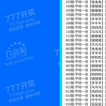
103期:平特一肖【兔兔兔】开
104期:平特一肖【猪猪猪】开
105期:平特一肖【猴猴猴】开
106期:平特一肖【狗狗狗】开
107期:平特一肖【羊羊羊】开
108期:平特一肖【牛牛牛】开
109期:平特一肖【鸡鸡鸡】开
110期:平特一肖【马马马】开
111期:平特一肖【猴猴猴】开
001期:平特一肖【猪猪猪】开
002期:平特一肖【马马马】开
003期:平特一肖【兔兔兔】开
004期:平特一肖【羊羊羊】开
005期:平特一肖【蛇蛇蛇】开
006期:平特一肖【牛牛牛】开
007期:平特一肖【猪猪猪】开
008期:平特一肖【狗狗狗】开
009期:平特一肖【狗狗狗】开
010期:平特一肖【猪猪猪】开
011期:平特一肖【羊羊羊】开
012期:平特一肖【马马马】开
013期:平特一肖【鸡鸡鸡】开
014期:平特一肖【兔兔兔】开
015期:平特一肖【牛牛牛】开
016期:平特一肖【鼠鼠鼠】开