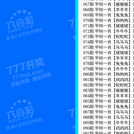
067期:平特一肖【猴猴猴】开
068期:平特一肖【羊羊羊】开
069期:平特一肖【兔兔兔】开
070期:平特一肖【狗狗狗】开
071期:平特一肖【猪猪猪】开
072期:平特一肖【牛牛牛】开
073期:平特一肖【蛇蛇蛇】开
074期:平特一肖【马马马】开
075期:平特一肖【马马马】开
076期:平特一肖【猪猪猪】开
077期:平特一肖【羊羊羊】开
078期:平特一肖【兔兔兔】开
079期:平特一肖【牛牛牛】开
080期:平特一肖【狗狗狗】开
081期:平特一肖【鸡鸡鸡】开
082期:平特一肖【蛇蛇蛇】开
083期:平特一肖【猴猴猴】开
084期:平特一肖【羊羊羊】开
085期:平特一肖【猪猪猪】开
086期:平特一肖【兔兔兔】开
087期:平特一肖【马马马】开
088期:平特一肖【马马马】开
089期:平特一肖【牛牛牛】开
090期:平特一肖【鸡鸡鸡】开
091期:平特一肖【狗狗狗】开