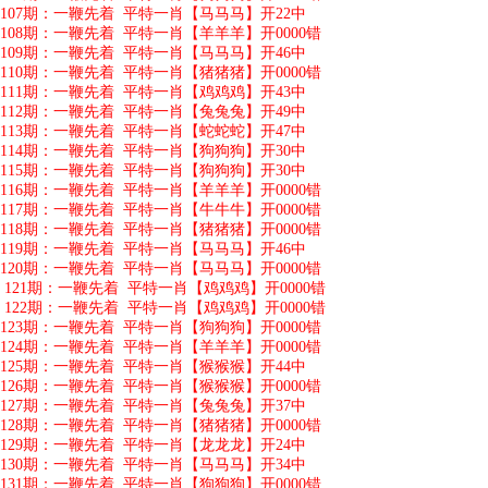
107期：一鞭先着 平特一肖【马马马
】开22中
108期：一鞭先着 平特一肖【羊羊羊
】开0000错
109期：一鞭先着 平特一肖【马马马
】开46中
110期：一鞭先着 平特一肖【猪猪猪
】开0000错
111期：一鞭先着 平特一肖【鸡鸡鸡
】开43中
112期：一鞭先着 平特一肖【兔兔兔
】开49中
113期：一鞭先着 平特一肖【蛇蛇蛇
】开47中
114期：一鞭先着 平特一肖【狗狗狗
】开30中
115期：一鞭先着 平特一肖【狗狗狗
】开30中
116期：一鞭先着 平特一肖【羊羊羊
】开0000错
117期：一鞭先着 平特一肖【牛牛牛
】开0000错
118期：一鞭先着 平特一肖【猪猪猪
】开0000错
119期：一鞭先着 平特一肖【马马马
】开46中
120期：一鞭先着 平特一肖【马马马
】开0000错
121期：一鞭先着 平特一肖【鸡鸡鸡
】开0000错
122期：一鞭先着 平特一肖【鸡鸡鸡
】开0000错
123期：一鞭先着 平特一肖【狗狗狗
】开0000错
124期：一鞭先着 平特一肖【羊羊羊
】开0000错
125期：一鞭先着 平特一肖【猴猴猴
】开44中
126期：一鞭先着 平特一肖【猴猴猴
】开0000错
127期：一鞭先着 平特一肖【兔兔兔
】开37中
128期：一鞭先着 平特一肖【猪猪猪
】开0000错
129期：一鞭先着 平特一肖【龙龙龙
】开24中
130期：一鞭先着 平特一肖【马马马
】开34中
131期：一鞭先着 平特一肖【狗狗狗
】开0000错