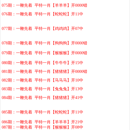
075期：一鞭先着 平特一肖【羊羊羊
】开0000错
076期：一鞭先着 平特一肖【蛇蛇蛇
】开11中
077期：一鞭先着 平特一肖【鸡鸡鸡
】开07中
078期：一鞭先着 平特一肖【狗狗狗
】开0000错
079期：一鞭先着 平特一肖【猴猴猴
】开0000错
080期：一鞭先着 平特一肖【牛牛牛
】开15中
081期：一鞭先着 平特一肖【猪猪猪
】开0000错
082期：一鞭先着 平特一肖【马马马
】开10中
083期：一鞭先着 平特一肖【兔兔兔
】开13中
084期：一鞭先着 平特一肖【猪猪猪
】开41中
085期：一鞭先着 平特一肖【蛇蛇蛇
】开11中
086期：一鞭先着 平特一肖【羊羊羊
】开21中
087期：一鞭先着 平特一肖【猴猴猴
】开08中