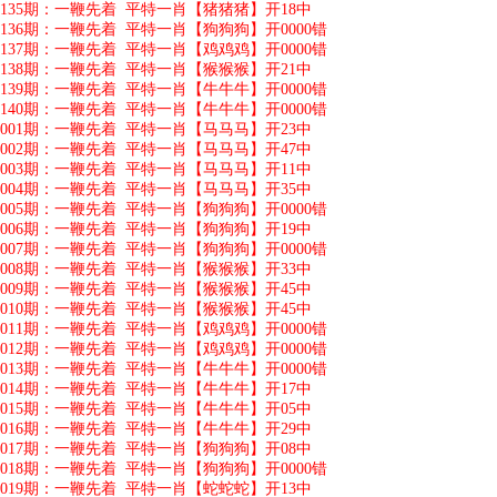
135期：一鞭先着 平特一肖【猪猪猪
】开18中
136期：一鞭先着 平特一肖【狗狗狗
】开0000错
137期：一鞭先着 平特一肖【鸡鸡鸡
】开0000错
138期：一鞭先着 平特一肖【猴猴猴
】开21中
139期：一鞭先着 平特一肖【牛牛牛
】开0000错
140期：一鞭先着 平特一肖【牛牛牛
】开0000错
001期：一鞭先着 平特一肖【马马马
】开23中
002期：一鞭先着 平特一肖【马马马
】开47中
003期：一鞭先着 平特一肖【马马马
】开11中
004期：一鞭先着 平特一肖【马马马
】开35中
005期：一鞭先着 平特一肖【狗狗狗
】开0000错
006期：一鞭先着 平特一肖【狗狗狗
】开19中
007期：一鞭先着 平特一肖【狗狗狗
】开0000错
008期：一鞭先着 平特一肖【猴猴猴
】开33中
009期：一鞭先着 平特一肖【猴猴猴
】开45中
010期：一鞭先着 平特一肖【猴猴猴
】开45中
011期：一鞭先着 平特一肖【鸡鸡鸡
】开0000错
012期：一鞭先着 平特一肖【鸡鸡鸡
】开0000错
013期：一鞭先着 平特一肖【牛牛牛
】开0000错
014期：一鞭先着 平特一肖【牛牛牛
】开17中
015期：一鞭先着 平特一肖【牛牛牛
】开05中
016期：一鞭先着 平特一肖【牛牛牛
】开29中
017期：一鞭先着 平特一肖【狗狗狗
】开08中
018期：一鞭先着 平特一肖【狗狗狗
】开0000错
019期：一鞭先着 平特一肖【蛇蛇蛇
】开13中