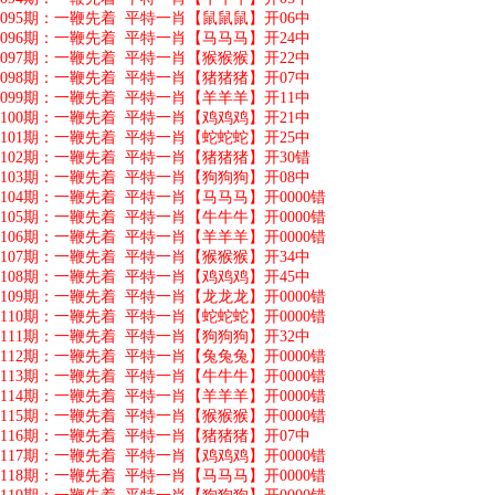
095期：一鞭先着 平特一肖【鼠鼠鼠
】开06中
096期：一鞭先着 平特一肖【马马马
】开24中
097期：一鞭先着 平特一肖【猴猴猴
】开22中
098期：一鞭先着 平特一肖【猪猪猪
】开07中
099期：一鞭先着 平特一肖【羊羊羊
】开11中
100期：一鞭先着 平特一肖【鸡鸡鸡
】开21中
101期：一鞭先着 平特一肖【蛇蛇蛇
】开25中
102期：一鞭先着 平特一肖【猪猪猪
】开30错
103期：一鞭先着 平特一肖【狗狗狗
】开08中
104期：一鞭先着 平特一肖【马马马
】开0000错
105期：一鞭先着 平特一肖【牛牛牛
】开0000错
106期：一鞭先着 平特一肖【羊羊羊
】开0000错
107期：一鞭先着 平特一肖【猴猴猴
】开34中
108期：一鞭先着 平特一肖【鸡鸡鸡
】开45中
109期：一鞭先着 平特一肖【龙龙龙
】开0000错
110期：一鞭先着 平特一肖【蛇蛇蛇
】开0000错
111期：一鞭先着 平特一肖【狗狗狗
】开32中
112期：一鞭先着 平特一肖【兔兔兔
】开0000错
113期：一鞭先着 平特一肖【牛牛牛
】开0000错
114期：一鞭先着 平特一肖【羊羊羊
】开0000错
115期：一鞭先着 平特一肖【猴猴猴
】开0000错
116期：一鞭先着 平特一肖【猪猪猪
】开07中
117期：一鞭先着 平特一肖【鸡鸡鸡
】开0000错
118期：一鞭先着 平特一肖【马马马
】开0000错