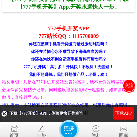
【777手机开奖】App,开奖永远快人一步。
777手机开奖APP
777站长QQ：1115700009
你还在愤脑手机看开奖慢而错过激动时刻吗？
你还在苦恼心水不准导致下海洗白痛苦吗？
你还在为找不到合适高手跟资料而烦恼吗？
777手机开奖！高手多！开奖快！不改料！无套路！
我们不想赚钱，我们只想做产品，老哥，稳！
站长申明：凡是在777手机开奖站发表的高手，绝不允许改料做假而且
交流
必须保留完整帖子记录。同时也欢迎各位彩民一起监督，如果发现改料
做假，直接封号封ip！
特别提示：本站所有文章开奖日20:30永久锁定，锁定后无法再编辑，
请各位高手务必在开奖日20:20之前更新好资料
下载【777开奖】APP，体验更快开奖查询
下载APP
首页
走势
资料
图库