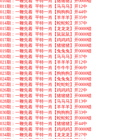
010期：一鞭先着 平特一肖【猪猪猪
】开0000错
011期：一鞭先着 平特一肖【马马马
】开12中
012期：一鞭先着 平特一肖【狗狗狗
】开44中
013期：一鞭先着 平特一肖【羊羊羊
】开35中
014期：一鞭先着 平特一肖【蛇蛇蛇
】开37中
015期：一鞭先着 平特一肖【龙龙龙
】开0000错
016期：一鞭先着 平特一肖【鼠鼠鼠
】开0000错
017期：一鞭先着 平特一肖【鸡鸡鸡
】开0000错
018期：一鞭先着 平特一肖【猪猪猪
】开0000错
019期：一鞭先着 平特一肖【兔兔兔
】开0000错
020期：一鞭先着 平特一肖【马马马
】开37中
021期：一鞭先着 平特一肖【羊羊羊
】开12中
022期：一鞭先着 平特一肖【牛牛牛
】开06中
023期：一鞭先着 平特一肖【狗狗狗
】开0000错
024期：一鞭先着 平特一肖【兔兔兔
】开0000错
025期：一鞭先着 平特一肖【蛇蛇蛇
】开0000错
026期：一鞭先着 平特一肖【鸡鸡鸡
】开22中
027期：一鞭先着 平特一肖【猪猪猪
】开0000错
028期：一鞭先着 平特一肖【马马马
】开13中
029期：一鞭先着 平特一肖【羊羊羊
】开0000错
030期：一鞭先着 平特一肖【狗狗狗
】开33中
031期：一鞭先着 平特一肖【蛇蛇蛇
】开0000错
032期：一鞭先着 平特一肖【猪猪猪
】开44中
033期：一鞭先着 平特一肖【鸡鸡鸡
】开0000错
034期：一鞭先着 平特一肖【龙龙龙
】开27中