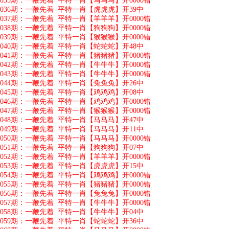
035期：一鞭先着 平特一肖【马马马
】开0000错
036期：一鞭先着 平特一肖【虎虎虎
】开39中
037期：一鞭先着 平特一肖【羊羊羊
】开0000错
038期：一鞭先着 平特一肖【狗狗狗
】开0000错
039期：一鞭先着 平特一肖【猴猴猴
】开0000错
040期：一鞭先着 平特一肖【蛇蛇蛇
】开48中
041期：一鞭先着 平特一肖【猪猪猪
】开0000错
042期：一鞭先着 平特一肖【牛牛牛
】开0000错
043期：一鞭先着 平特一肖【牛牛牛
】开0000错
044期：一鞭先着 平特一肖【兔兔兔
】开26中
045期：一鞭先着 平特一肖【鸡鸡鸡
】开08中
046期：一鞭先着 平特一肖【鸡鸡鸡
】开0000错
047期：一鞭先着 平特一肖【猴猴猴
】开0000错
048期：一鞭先着 平特一肖【马马马
】开47中
049期：一鞭先着 平特一肖【马马马
】开11中
050期：一鞭先着 平特一肖【马马马
】开0000错
051期：一鞭先着 平特一肖【狗狗狗
】开07中
052期：一鞭先着 平特一肖【羊羊羊
】开0000错
053期：一鞭先着 平特一肖【虎虎虎
】开15中
054期：一鞭先着 平特一肖【鸡鸡鸡
】开0000错
055期：一鞭先着 平特一肖【猪猪猪
】开0000错
056期：一鞭先着 平特一肖【兔兔兔
】开0000错
057期：一鞭先着 平特一肖【牛牛牛
】开0000错
058期：一鞭先着 平特一肖【牛牛牛
】开04中
059期：一鞭先着 平特一肖【蛇蛇蛇
】开36中