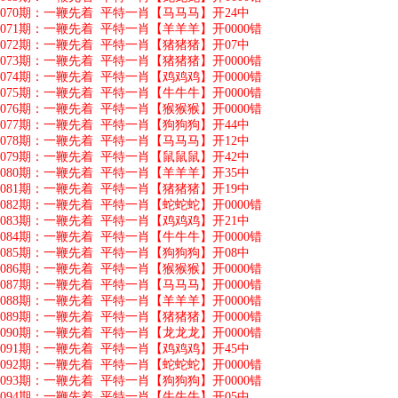
070期：一鞭先着 平特一肖【马马马
】开24中
071期：一鞭先着 平特一肖【羊羊羊
】开0000错
072期：一鞭先着 平特一肖【猪猪猪
】开07中
073期：一鞭先着 平特一肖【猪猪猪
】开0000错
074期：一鞭先着 平特一肖【鸡鸡鸡
】开0000错
075期：一鞭先着 平特一肖【牛牛牛
】开0000错
076期：一鞭先着 平特一肖【猴猴猴
】开0000错
077期：一鞭先着 平特一肖【狗狗狗
】开44中
078期：一鞭先着 平特一肖【马马马
】开12中
079期：一鞭先着 平特一肖【鼠鼠鼠
】开42中
080期：一鞭先着 平特一肖【羊羊羊
】开35中
081期：一鞭先着 平特一肖【猪猪猪
】开19中
082期：一鞭先着 平特一肖【蛇蛇蛇
】开0000错
083期：一鞭先着 平特一肖【鸡鸡鸡
】开21中
084期：一鞭先着 平特一肖【牛牛牛
】开0000错
085期：一鞭先着 平特一肖【狗狗狗
】开08中
086期：一鞭先着 平特一肖【猴猴猴
】开0000错
087期：一鞭先着 平特一肖【马马马
】开0000错
088期：一鞭先着 平特一肖【羊羊羊
】开0000错
089期：一鞭先着 平特一肖【猪猪猪
】开0000错
090期：一鞭先着 平特一肖【龙龙龙
】开0000错
091期：一鞭先着 平特一肖【鸡鸡鸡
】开45中
092期：一鞭先着 平特一肖【蛇蛇蛇
】开0000错
093期：一鞭先着 平特一肖【狗狗狗
】开0000错
094期：一鞭先着 平特一肖【牛牛牛
】开05中