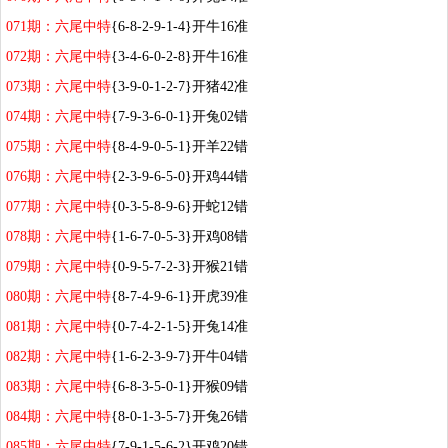
071期：六尾中特
{6-8-2-9-1-4}开牛16准
072期：六尾中特
{3-4-6-0-2-8}开牛16准
073期：六尾中特
{3-9-0-1-2-7}开猪42准
074期：六尾中特
{7-9-3-6-0-1}开兔02错
075期：六尾中特
{8-4-9-0-5-1}开羊22错
076期：六尾中特
{2-3-9-6-5-0}开鸡44错
077期：六尾中特
{0-3-5-8-9-6}开蛇12错
078期：六尾中特
{1-6-7-0-5-3}开鸡08错
079期：六尾中特
{0-9-5-7-2-3}开猴21错
080期：六尾中特
{8-7-4-9-6-1}开虎39准
081期：六尾中特
{0-7-4-2-1-5}开兔14准
082期：六尾中特
{1-6-2-3-9-7}开牛04错
083期：六尾中特
{6-8-3-5-0-1}开猴09错
084期：六尾中特
{8-0-1-3-5-7}开兔26错
085期：六尾中特
{7-9-1-5-6-2}开鸡20错