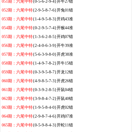
051期：六尾中特
{0-5-6-2-9-4}开牛27错
052期：六尾中特
{2-9-5-8-7-6}开兔01错
053期：六尾中特
{1-4-9-5-8-3}开鸡43准
054期：六尾中特
{0-2-9-5-7-4}开猴44准
055期：六尾中特
{1-3-6-2-8-5}开鸡07错
056期：六尾中特
{2-4-0-6-3-9}开牛39准
057期：六尾中特
{5-6-3-9-8-0}开虎38准
058期：六尾中特
{1-4-9-7-8-2}开牛15错
059期：六尾中特
{0-3-9-5-8-7}开龙12错
060期：六尾中特
{4-9-8-5-7-3}开虎26错
061期：六尾中特
{0-3-9-2-8-5}开鼠04错
062期：六尾中特
{3-9-8-4-7-2}开鼠40错
063期：六尾中特
{1-9-5-8-4-0}开虎02错
064期：六尾中特
{2-9-8-7-4-6}开鸡07准
065期：六尾中特
{0-5-9-8-4-3}开蛇11错