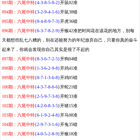
093期：六尾中特
{4-3-8-5-0-2
}
开鼠02准
094期：六尾中特
{3-2-9-4-1-6
}
开鼠38错
095期：六尾中特
{0-4-8-9-7-3
}
开虎36错
096期：六尾中特
{6-3-7-8-2-9
}
开猴42准把时间花在该花的地方，别每
天都想些乱七八糟的，别在还能努力的年纪放弃自己，只要你真的奋斗
起来了，你就会发现你自己其实是很了不起的
097期：六尾中特
{8-3-6-7-2-5
}
开狗04错
098期：六尾中特
{1-3-6-2-9-8
}
开鸡41准
099期：六尾中特
{0-7-1-3-6-8}
开鸡05错
100期：六尾中特
{4-3-7-8-0-6
}开蛇21错
101期：六尾中特
{2-5-9-7-3-8}
开蛇33准
102期：六尾中特
{4-2-0-8-3-5
}开猪15准
103期：六尾中特
{6-1-9-2-4-8}
开马08准
104期：六尾中特
{2-9-7-3-1-6}
开兔35错
105期：六尾中特
{4-0-5-2-8-9}
开猴18准