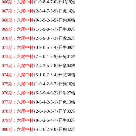
066期：六尾中特
{1-9-8-4-7-0}开鸡19准
067期：六尾中特
{2-8-4-7-3-9}开虎14准
068期：六尾中特
{0-3-9-2-8-5}开狗06错
069期：六尾中特
{1-5-9-8-4-7}开牛39准
070期：六尾中特
{2-6-9-8-7-3}开虎26准
071期：六尾中特
{3-9-8-5-7-4}开牛39准
072期：六尾中特
{7-6-0-1-5-9}开兔01准
073期：六尾中特
{2-4-3-5-7-8}开鼠04准
074期：六尾中特
{5-1-0-7-3-4}开龙36错
075期：六尾中特
{1-0-4-2-8-7}开狗18准
076期：六尾中特
{6-3-9-4-0-2}开牛27错
077期：六尾中特
{0-6-4-2-5-1}开兔13错
078期：六尾中特
{2-6-1-0-3-7}开羊33准
079期：六尾中特
{8-3-2-6-4-7}开牛03准
080期：六尾中特
{4-8-6-2-9-0}开狗42准