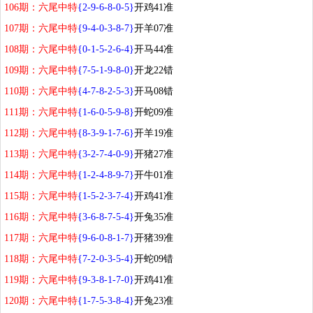
106期：六尾中特
{2-9-6-8-0-5}
开鸡41准
107期：六尾中特
{9-4-0-3-8-7}
开羊07准
108期：六尾中特
{0-1-5-2-6-4}
开马44准
109期：六尾中特
{7-5-1-9-8-0}
开龙22错
110期：六尾中特
{4-7-8-2-5-3}
开马08错
111期：六尾中特
{1-6-0-5-9-8}
开蛇09准
112期：六尾中特
{8-3-9-1-7-6}
开羊19准
113期：六尾中特
{3-2-7-4-0-9}
开猪27准
114期：六尾中特
{1-2-4-8-9-7}
开牛01准
115期：六尾中特
{1-5-2-3-7-4}
开鸡41准
116期：六尾中特
{3-6-8-7-5-4}
开兔35准
117期：六尾中特
{9-6-0-8-1-7}
开猪39准
118期：六尾中特
{7-2-0-3-5-4}
开蛇09错
119期：六尾中特
{9-3-8-1-7-0}
开鸡41准
120期：六尾中特
{1-7-5-3-8-4}
开兔23准