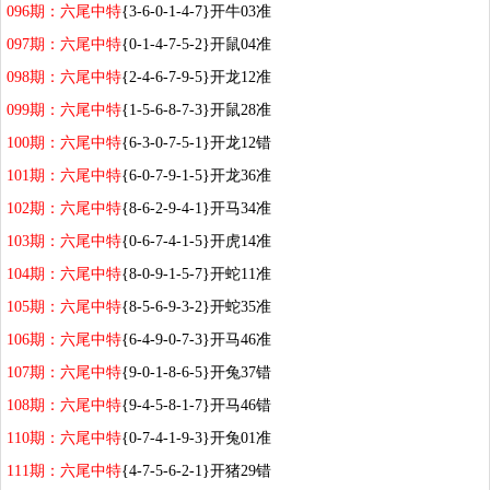
096期：六尾中特
{3-6-0-1-4-7}开牛03准
097期：六尾中特
{0-1-4-7-5-2}开鼠04准
098期：六尾中特
{2-4-6-7-9-5}开龙12准
099期：六尾中特
{1-5-6-8-7-3}开鼠28准
100期：六尾中特
{6-3-0-7-5-1}开龙12错
101期：六尾中特
{6-0-7-9-1-5}开龙36准
102期：六尾中特
{8-6-2-9-4-1}开马34准
103期：六尾中特
{0-6-7-4-1-5}开虎14准
104期：六尾中特
{8-0-9-1-5-7}开蛇11准
105期：六尾中特
{8-5-6-9-3-2}开蛇35准
106期：六尾中特
{6-4-9-0-7-3}开马46准
107期：六尾中特
{9-0-1-8-6-5}开兔37错
108期：六尾中特
{9-4-5-8-1-7}开马46错
110期：六尾中特
{0-7-4-1-9-3}开兔01准
111期：六尾中特
{4-7-5-6-2-1}开猪29错