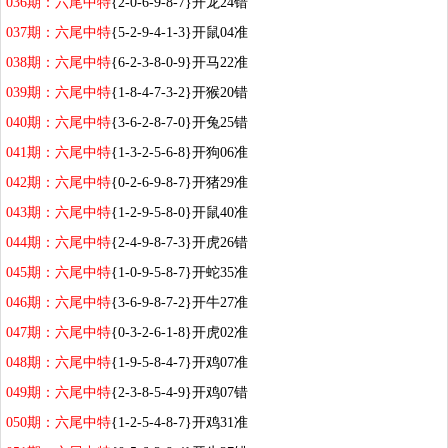
036期：六尾中特
{2-0-6-9-8-7}开龙24错
037期：六尾中特
{5-2-9-4-1-3}开鼠04准
038期：六尾中特
{6-2-3-8-0-9}开马22准
039期：六尾中特
{1-8-4-7-3-2}开猴20错
040期：六尾中特
{3-6-2-8-7-0}开兔25错
041期：六尾中特
{1-3-2-5-6-8}开狗06准
042期：六尾中特
{0-2-6-9-8-7}开猪29准
043期：六尾中特
{1-2-9-5-8-0}开鼠40准
044期：六尾中特
{2-4-9-8-7-3}开虎26错
045期：六尾中特
{1-0-9-5-8-7}开蛇35准
046期：六尾中特
{3-6-9-8-7-2}开牛27准
047期：六尾中特
{0-3-2-6-1-8}开虎02准
048期：六尾中特
{1-9-5-8-4-7}开鸡07准
049期：六尾中特
{2-3-8-5-4-9}开鸡07错
050期：六尾中特
{1-2-5-4-8-7}开鸡31准