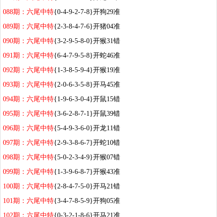
088期：六尾中特
{0-4-9-2-7-8}开狗29准
089期：六尾中特
{2-3-8-4-7-6}开猪04准
090期：六尾中特
{3-2-9-5-8-0}开猴31错
091期：六尾中特
{6-4-7-9-5-8}开蛇46准
092期：六尾中特
{1-3-8-5-9-4}开猴19准
093期：六尾中特
{2-0-6-3-5-8}开马45准
094期：六尾中特
{1-9-6-3-0-4}开鼠15错
095期：六尾中特
{3-6-2-8-7-1}开鼠39错
096期：六尾中特
{5-4-9-3-6-0}开龙11错
097期：六尾中特
{2-9-3-8-6-7}开蛇10错
098期：六尾中特
{5-0-2-3-4-9}开猴07错
099期：六尾中特
{1-3-9-6-8-7}开猴43准
100期：六尾中特
{2-8-4-7-5-0}开马21错
101期：六尾中特
{3-4-7-8-5-9}开狗05准
102期：六尾中特
{0-3-2-1-8-6}开马21准