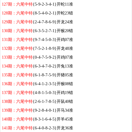
127期：六尾中特
{5-9-2-3-4-1}开蛇11准
128期：六尾中特
{8-5-4-0-2-1}开蛇23错
129期：六尾中特
{2-4-7-8-6-9}开龙24准
130期：六尾中特
{6-3-5-2-7-1}开猴20错
131期：六尾中特
{9-7-4-5-0-3}开鸡07准
132期：六尾中特
{7-5-2-1-8-9}开龙48准
133期：六尾中特
{0-4-7-5-9-2}开鸡07准
134期：六尾中特
{6-3-4-7-0-2}开兔13准
135期：六尾中特
{6-1-8-7-5-9}开猪05准
136期：六尾中特
{6-4-1-2-3-5}开猴08错
137期：六尾中特
{4-8-1-5-0-3}开鸡19错
138期：六尾中特
{2-6-1-7-8-5}开鼠40错
139期：六尾中特
{9-2-8-4-0-1}开马34准
140期：六尾中特
{8-3-1-6-4-5}开羊45准
141期：六尾中特
{6-4-0-8-2-3}开龙36准