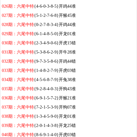
026期：六尾中特
{4-6-0-3-8-5}开鸡44准
027期：六尾中特
{5-1-2-7-6-8}开猴45准
028期：六尾中特
{0-2-7-8-3-4}开鸡44准
029期：六尾中特
{6-1-4-8-5-0}开龙01准
030期：六尾中特
{2-3-4-9-0-6}开虎15错
031期：六尾中特
{5-3-8-6-2-9}开牛28准
032期：六尾中特
{9-7-3-5-8-6}开鸡44错
033期：六尾中特
{1-4-8-2-7-9}开虎03错
034期：六尾中特
{4-5-6-8-7-9}开兔38准
035期：六尾中特
{9-2-8-4-0-3}开狗43准
036期：六尾中特
{6-9-1-5-7-2}开猴21准
037期：六尾中特
{7-2-1-5-3-9}开狗07准
038期：六尾中特
{1-3-4-5-9-0}开龙01准
039期：六尾中特
{2-0-1-4-3-8}开龙25错
040期：六尾中特
{8-6-9-1-4-0}开虎03错