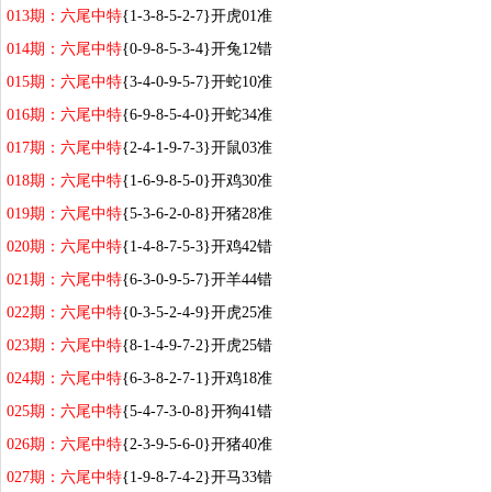
013期：六尾中特
{1-3-8-5-2-7}开虎01准
014期：六尾中特
{0-9-8-5-3-4}开兔12错
015期：六尾中特
{3-4-0-9-5-7}开蛇10准
016期：六尾中特
{6-9-8-5-4-0}开蛇34准
017期：六尾中特
{2-4-1-9-7-3}开鼠03准
018期：六尾中特
{1-6-9-8-5-0}开鸡30准
019期：六尾中特
{5-3-6-2-0-8}开猪28准
020期：六尾中特
{1-4-8-7-5-3}开鸡42错
021期：六尾中特
{6-3-0-9-5-7}开羊44错
022期：六尾中特
{0-3-5-2-4-9}开虎25准
023期：六尾中特
{8-1-4-9-7-2}开虎25错
024期：六尾中特
{6-3-8-2-7-1}开鸡18准
025期：六尾中特
{5-4-7-3-0-8}开狗41错
026期：六尾中特
{2-3-9-5-6-0}开猪40准
027期：六尾中特
{1-9-8-7-4-2}开马33错