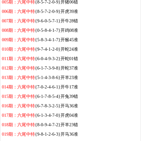
005期：六尾中特
{8-5-7-2-0-9}开猪06错
006期：六尾中特
{8-5-7-2-0-9}开虎39准
007期：六尾中特
{9-6-0-5-7-1}开牛28错
008期：六尾中特
{0-5-8-4-1-7}开鸡08准
009期：六尾中特
{5-8-3-4-1-7}开猴45准
010期：六尾中特
{9-7-4-1-2-0}开蛇24准
011期：六尾中特
{6-0-4-9-3-2}开蛇01错
012期：六尾中特
{6-1-7-3-9-8}开蛇37准
013期：六尾中特
{5-1-4-3-8-6}开羊23准
014期：六尾中特
{7-0-2-4-6-1}开牛17准
015期：六尾中特
{6-1-7-8-5-4}开兔39错
016期：六尾中特
{6-7-8-3-2-5}开马36准
017期：六尾中特
{6-1-3-4-7-0}开虎04准
018期：六尾中特
{8-0-9-4-7-2}开羊23错
019期：六尾中特
{9-8-1-2-6-3}开马36准