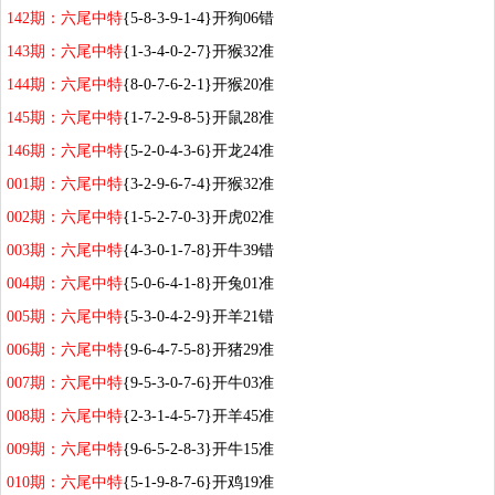
142期：六尾中特
{5-8-3-9-1-4}开狗06错
143期：六尾中特
{1-3-4-0-2-7}开猴32准
144期：六尾中特
{8-0-7-6-2-1}开猴20准
145期：六尾中特
{1-7-2-9-8-5}开鼠28准
146期：六尾中特
{5-2-0-4-3-6}开龙24准
001期：六尾中特
{3-2-9-6-7-4}开猴32准
002期：六尾中特
{1-5-2-7-0-3}开虎02准
003期：六尾中特
{4-3-0-1-7-8}开牛39错
004期：六尾中特
{5-0-6-4-1-8}开兔01准
005期：六尾中特
{5-3-0-4-2-9}开羊21错
006期：六尾中特
{9-6-4-7-5-8}开猪29准
007期：六尾中特
{9-5-3-0-7-6}开牛03准
008期：六尾中特
{2-3-1-4-5-7}开羊45准
009期：六尾中特
{9-6-5-2-8-3}开牛15准
010期：六尾中特
{5-1-9-8-7-6}开鸡19准