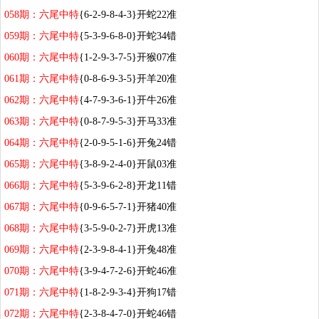
058期：六尾中特
{6-2-9-8-4-3}开蛇22准
059期：六尾中特
{5-3-9-6-8-0}开蛇34错
060期：六尾中特
{1-2-9-3-7-5}开猴07准
061期：六尾中特
{0-8-6-9-3-5}开羊20准
062期：六尾中特
{4-7-9-3-6-1}开牛26准
063期：六尾中特
{0-8-7-9-5-3}开马33准
064期：六尾中特
{2-0-9-5-1-6}开兔24错
065期：六尾中特
{3-8-9-2-4-0}开鼠03准
066期：六尾中特
{5-3-9-6-2-8}开龙11错
067期：六尾中特
{0-9-6-5-7-1}开猪40准
068期：六尾中特
{3-5-9-0-2-7}开虎13准
069期：六尾中特
{2-3-9-8-4-1}开兔48准
070期：六尾中特
{3-9-4-7-2-6}开蛇46准
071期：六尾中特
{1-8-2-9-3-4}开狗17错
072期：六尾中特
{2-3-8-4-7-0}开蛇46错