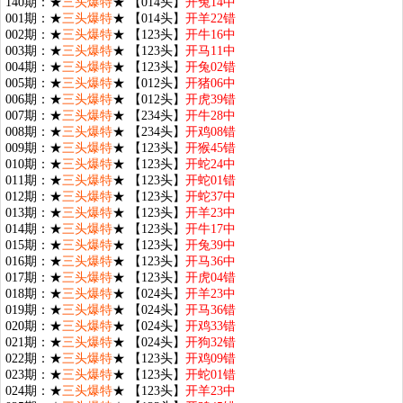
140期：★
三头爆特
★ 【014头】
开兔14中
001期：★
三头爆特
★ 【014头】
开羊22错
002期：★
三头爆特
★ 【123头】
开牛16中
003期：★
三头爆特
★ 【123头】
开马11中
004期：★
三头爆特
★ 【123头】
开兔02错
005期：★
三头爆特
★ 【012头】
开猪06中
006期：★
三头爆特
★ 【012头】
开虎39错
007期：★
三头爆特
★ 【234头】
开牛28中
008期：★
三头爆特
★ 【234头】
开鸡08错
009期：★
三头爆特
★ 【123头】
开猴45错
010期：★
三头爆特
★ 【123头】
开蛇24中
011期：★
三头爆特
★ 【123头】
开蛇01错
012期：★
三头爆特
★ 【123头】
开蛇37中
013期：★
三头爆特
★ 【123头】
开羊23中
014期：★
三头爆特
★ 【123头】
开牛17中
015期：★
三头爆特
★ 【123头】
开兔39中
016期：★
三头爆特
★ 【123头】
开马36中
017期：★
三头爆特
★ 【123头】
开虎04错
018期：★
三头爆特
★ 【024头】
开羊23中
019期：★
三头爆特
★ 【024头】
开马36错
020期：★
三头爆特
★ 【024头】
开鸡33错
021期：★
三头爆特
★ 【024头】
开狗32错
022期：★
三头爆特
★ 【123头】
开鸡09错
023期：★
三头爆特
★ 【123头】
开蛇01错
024期：★
三头爆特
★ 【123头】
开羊23中