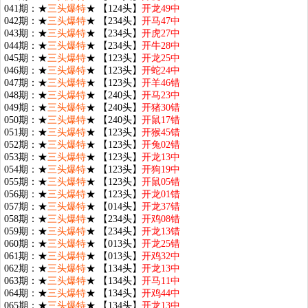
041期：★
三头爆特
★ 【124头】
开龙49中
042期：★
三头爆特
★ 【234头】
开马47中
043期：★
三头爆特
★ 【234头】
开虎27中
044期：★
三头爆特
★ 【234头】
开牛28中
045期：★
三头爆特
★ 【123头】
开龙25中
046期：★
三头爆特
★ 【123头】
开蛇24中
047期：★
三头爆特
★ 【123头】
开羊46错
048期：★
三头爆特
★ 【240头】
开马23中
049期：★
三头爆特
★ 【240头】
开猪30错
050期：★
三头爆特
★ 【240头】
开鼠17错
051期：★
三头爆特
★ 【123头】
开猴45错
052期：★
三头爆特
★ 【123头】
开兔02错
053期：★
三头爆特
★ 【123头】
开龙13中
054期：★
三头爆特
★ 【123头】
开狗19中
055期：★
三头爆特
★ 【123头】
开鼠05错
056期：★
三头爆特
★ 【123头】
开龙01错
057期：★
三头爆特
★ 【014头】
开龙37错
058期：★
三头爆特
★ 【234头】
开鸡08错
059期：★
三头爆特
★ 【234头】
开龙13错
060期：★
三头爆特
★ 【013头】
开龙25错
061期：★
三头爆特
★ 【013头】
开鸡32中
062期：★
三头爆特
★ 【134头】
开龙13中
063期：★
三头爆特
★ 【134头】
开马11中
064期：★
三头爆特
★ 【134头】
开鸡44中
065期：★
三头爆特
★ 【134头】
开龙13中