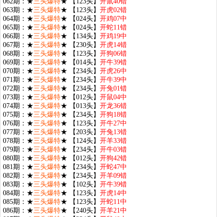
062期：★
三头爆特
★ 【123头】
开鼠40错
063期：★
三头爆特
★ 【123头】
开虎02错
064期：★
三头爆特
★ 【024头】
开鸡07中
065期：★
三头爆特
★ 【024头】
开蛇11错
066期：★
三头爆特
★ 【134头】
开鸡19中
067期：★
三头爆特
★ 【230头】
开虎14错
068期：★
三头爆特
★ 【123头】
开狗06错
069期：★
三头爆特
★ 【014头】
开牛39错
070期：★
三头爆特
★ 【234头】
开虎26中
071期：★
三头爆特
★ 【234头】
开牛39中
072期：★
三头爆特
★ 【234头】
开兔01错
073期：★
三头爆特
★ 【012头】
开鼠04中
074期：★
三头爆特
★ 【013头】
开龙36错
075期：★
三头爆特
★ 【234头】
开狗18错
076期：★
三头爆特
★ 【123头】
开牛27中
077期：★
三头爆特
★ 【203头】
开兔13错
078期：★
三头爆特
★ 【124头】
开羊33错
079期：★
三头爆特
★ 【234头】
开牛03错
080期：★
三头爆特
★ 【012头】
开狗42错
081期：★
三头爆特
★ 【234头】
开蛇47中
082期：★
三头爆特
★ 【234头】
开羊09错
083期：★
三头爆特
★ 【102头】
开牛39错
084期：★
三头爆特
★ 【123头】
开虎14中
085期：★
三头爆特
★ 【123头】
开蛇11中
086期：★
三头爆特
★ 【240头】
开羊21中