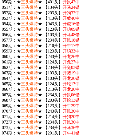
050期：★
三头爆特
★ 【401头】
开鼠42中
051期：★
三头爆特
★ 【134头】
开马24错
052期：★
三头爆特
★ 【203头】
开狗32中
053期：★
三头爆特
★ 【413头】
开猴46中
054期：★
三头爆特
★ 【043头】
开虎16错
055期：★
三头爆特
★ 【123头】
开鸡09错
056期：★
三头爆特
★ 【103头】
开马48错
057期：★
三头爆特
★ 【234头】
开鼠18错
058期：★
三头爆特
★ 【210头】
开牛17中
059期：★
三头爆特
★ 【123头】
开鸡33中
060期：★
三头爆特
★ 【243头】
开龙26中
061期：★
三头爆特
★ 【124头】
开兔27中
062期：★
三头爆特
★ 【234头】
开兔03错
063期：★
三头爆特
★ 【103头】
开猪19中
064期：★
三头爆特
★ 【103头】
开龙26错
065期：★
三头爆特
★ 【124头】
开蛇13中
066期：★
三头爆特
★ 【213头】
开龙26中
067期：★
三头爆特
★ 【234头】
开鼠06错
068期：★
三头爆特
★ 【203头】
开蛇13错
069期：★
三头爆特
★ 【123头】
开牛29中
070期：★
三头爆特
★ 【243头】
开鼠30中
071期：★
三头爆特
★ 【214头】
开狗20中
072期：★
三头爆特
★ 【234头】
开鼠30中
073期：★
三头爆特
★ 【234头】
开马36中
074期：★
三头爆特
★ 【201头】
开牛41错