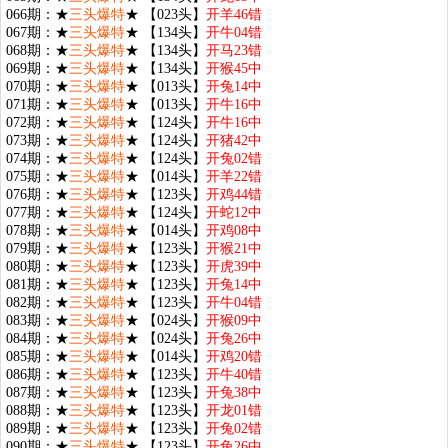
066期：★
三头爆特
★ 【023头】
开羊46错
067期：★
三头爆特
★ 【134头】
开牛04错
068期：★
三头爆特
★ 【134头】
开马23错
069期：★
三头爆特
★ 【134头】
开猴45中
070期：★
三头爆特
★ 【013头】
开兔14中
071期：★
三头爆特
★ 【013头】
开牛16中
072期：★
三头爆特
★ 【124头】
开牛16中
073期：★
三头爆特
★ 【124头】
开猪42中
074期：★
三头爆特
★ 【124头】
开兔02错
075期：★
三头爆特
★ 【014头】
开羊22错
076期：★
三头爆特
★ 【123头】
开鸡44错
077期：★
三头爆特
★ 【124头】
开蛇12中
078期：★
三头爆特
★ 【014头】
开鸡08中
079期：★
三头爆特
★ 【123头】
开猴21中
080期：★
三头爆特
★ 【123头】
开虎39中
081期：★
三头爆特
★ 【123头】
开兔14中
082期：★
三头爆特
★ 【123头】
开牛04错
083期：★
三头爆特
★ 【024头】
开猴09中
084期：★
三头爆特
★ 【024头】
开兔26中
085期：★
三头爆特
★ 【014头】
开鸡20错
086期：★
三头爆特
★ 【123头】
开牛40错
087期：★
三头爆特
★ 【123头】
开兔38中
088期：★
三头爆特
★ 【123头】
开龙01错
089期：★
三头爆特
★ 【123头】
开兔02错
090期：★
三头爆特
★ 【123头】
开兔26中