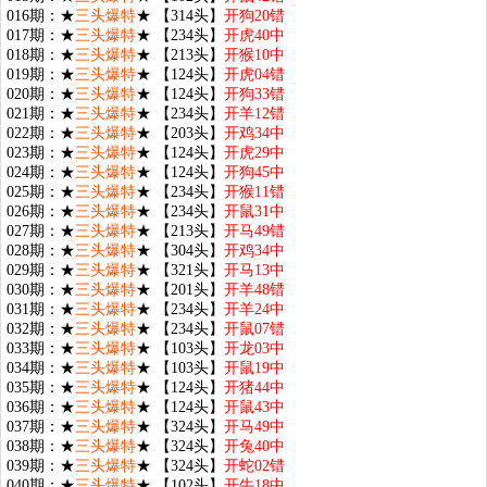
016期：★
三头爆特
★ 【314头】
开狗20错
017期：★
三头爆特
★ 【234头】
开虎40中
018期：★
三头爆特
★ 【213头】
开猴10中
019期：★
三头爆特
★ 【124头】
开虎04错
020期：★
三头爆特
★ 【124头】
开狗33错
021期：★
三头爆特
★ 【234头】
开羊12错
022期：★
三头爆特
★ 【203头】
开鸡34中
023期：★
三头爆特
★ 【124头】
开虎29中
024期：★
三头爆特
★ 【124头】
开狗45中
025期：★
三头爆特
★ 【234头】
开猴11错
026期：★
三头爆特
★ 【234头】
开鼠31中
027期：★
三头爆特
★ 【213头】
开马49错
028期：★
三头爆特
★ 【304头】
开鸡34中
029期：★
三头爆特
★ 【321头】
开马13中
030期：★
三头爆特
★ 【201头】
开羊48错
031期：★
三头爆特
★ 【234头】
开羊24中
032期：★
三头爆特
★ 【234头】
开鼠07错
033期：★
三头爆特
★ 【103头】
开龙03中
034期：★
三头爆特
★ 【103头】
开鼠19中
035期：★
三头爆特
★ 【124头】
开猪44中
036期：★
三头爆特
★ 【124头】
开鼠43中
037期：★
三头爆特
★ 【324头】
开马49中
038期：★
三头爆特
★ 【324头】
开兔40中
039期：★
三头爆特
★ 【324头】
开蛇02错
040期：★
三头爆特
★ 【102头】
开牛18中