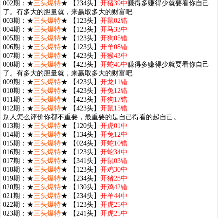
002期：★
三头爆特
★ 【234头】
开猪39中
赚得多赚得少就要看你自己
了。有多大的胆量就，来赢取多大的财富吧
003期：★
三头爆特
★ 【123头】
开鼠02错
004期：★
三头爆特
★ 【123头】
开马33中
005期：★
三头爆特
★ 【123头】
开狗05错
006期：★
三头爆特
★ 【123头】
开羊08错
007期：★
三头爆特
★ 【423头】
开猴43中
008期：★
三头爆特
★ 【423头】
开蛇46中
赚得多赚得少就要看你自己
了。有多大的胆量就，来赢取多大的财富吧
009期：★
三头爆特
★ 【423头】
开龙11错
010期：★
三头爆特
★ 【423头】
开兔12错
011期：★
三头爆特
★ 【423头】
开狗17错
012期：★
三头爆特
★ 【423头】
开鼠15错
别人怎么评价你都不重要，最重要的是自己得看的起自己。
013期：★
三头爆特
★ 【120头】
开虎01中
014期：★
三头爆特
★ 【134头】
开兔12中
015期：★
三头爆特
★ 【024头】
开蛇10错
016期：★
三头爆特
★ 【123头】
开蛇34中
017期：★
三头爆特
★ 【341头】
开鼠03错
018期：★
三头爆特
★ 【123头】
开鸡30中
019期：★
三头爆特
★ 【234头】
开猪28中
020期：★
三头爆特
★ 【130头】
开鸡42错
021期：★
三头爆特
★ 【234头】
开羊44中
022期：★
三头爆特
★ 【123头】
开虎25中
023期：★
三头爆特
★ 【241头】
开虎25中