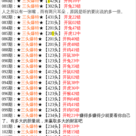
080期：★
三头爆特
★【
1
42
头
】
开狗16中
081期：★
三头爆特
★【302
头
】
开兔23错
人之所以有一张嘴，而有两只耳朵，原因是听的要比说的多一倍。
082期：★
三头爆特
★【431
头
】
开龙22错
083期：★
三头爆特
★【231
头
】
开鼠02错
084期：★
三头爆特
★【201
头
】
开兔47错
085期：★
三头爆特
★【20
1
头
】
开虎12中
086期：★
三头爆特
★ 【201头】
开狗40错
087期：★
三头爆特
★ 【201头】
开虎48错
088期：★
三头爆特
★ 【123头】
开鸡41错
089期：★
三头爆特
★ 【123头】
开鼠38中
090期：★
三头爆特
★ 【123头】
开兔23中
091期：★
三头爆特
★ 【012头】
开兔35错
092期：★
三头爆特
★ 【412头】
开鼠02错
093期：★
三头爆特
★ 【123头】
开鼠02错
094期：★
三头爆特
★ 【423头】
开鼠38中
095期：★
三头爆特
★ 【423头】
开虎36中
096期：★
三头爆特
★ 【123头】
开猴42错
097期：★
三头爆特
★ 【123头】
开狗04错
098期：★
三头爆特
★ 【123头】
开鸡41错
099期：★
三头爆特
★ 【234头】
开鸡05错
100期：★
三头爆特
★ 【234头】
开蛇21中
赚得多赚得少就要看你自己
了。有多大的胆量就，来赢取多大的财富吧
101期：★
三头爆特
★ 【234头】
开蛇33中
102期：★
三头爆特
★ 【234头】
开猪15错