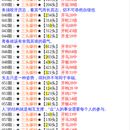
039期：★
三头爆特
★【204
头
】
开鼠38错
务须咬牙厉志，蓄其气而长其志，切不可恭然自馁也
040期：★
三头爆特
★【
2
34
头
】
开马20中
041期：★
三头爆特
★【314
头
】
开蛇21错
042期：★
三头爆特
★【31
0
头
】
开马08中
043期：★
三头爆特
★【312
头
】
开蛇45错
044期：★
三头爆特
★【3
1
2
头
】
开龙10中
青春就该有舍我其谁的霸气。
045期：★
三头爆特
★【
0
12
头
】
开羊07中
046期：★
三头爆特
★【412
头
】
开狗04错
047期：★
三头爆特
★【
2
03
头
】
开马20中
048期：★
三头爆特
★【4
3
0
头
】
开猴30中
049期：★
三头爆特
★【421
头
】
开马08错
050期：★
三头爆特
★【
3
21
头
】
开羊31中
失去只是一种姿势，得到并不等同于幸福。
051期：★
三头爆特
★【3
2
4
头
】
开狗28中
052期：★
三头爆特
★【1
2
4
头
】
开狗28
中
053期：★
三头爆特
★【
1
23
头
】
开鸡17中
054期：★
三头爆特
★【043
头
】
开鼠14错
055期：★
三头爆特
★【2
4
1
头
】
开猴42中
人”的结构就是相互支撑，“众”人的事业需要每个人的参与。
056期：★
三头爆特
★【24
3
头
】
开蛇33中
057期：★
三头爆特
★【130
头
】
开马20错
058期：★
三头爆特
★【
2
30
头
】
开马20中