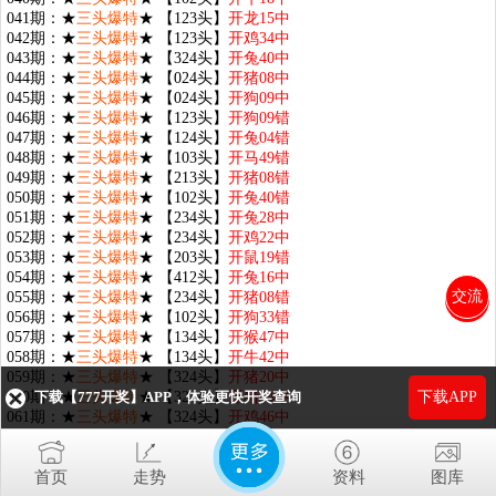
041期：★
三头爆特
★ 【123头】
开龙15中
042期：★
三头爆特
★ 【123头】
开鸡34中
043期：★
三头爆特
★ 【324头】
开兔40中
044期：★
三头爆特
★ 【024头】
开猪08中
045期：★
三头爆特
★ 【024头】
开狗09中
046期：★
三头爆特
★ 【123头】
开狗09错
047期：★
三头爆特
★ 【124头】
开兔04错
048期：★
三头爆特
★ 【103头】
开马49错
049期：★
三头爆特
★ 【213头】
开猪08错
050期：★
三头爆特
★ 【102头】
开兔40错
051期：★
三头爆特
★ 【234头】
开兔28中
052期：★
三头爆特
★ 【234头】
开鸡22中
053期：★
三头爆特
★ 【203头】
开鼠19错
054期：★
三头爆特
★ 【412头】
开兔16中
交流
055期：★
三头爆特
★ 【234头】
开猪08错
056期：★
三头爆特
★ 【102头】
开狗33错
057期：★
三头爆特
★ 【134头】
开猴47中
058期：★
三头爆特
★ 【134头】
开牛42中
059期：★
三头爆特
★ 【324头】
开猪20中
060期：★
下载【777开奖】APP，体验更快开奖查询
三头爆特
★ 【324头】
开猪44中
下载APP
061期：★
三头爆特
★ 【324头】
开鸡46中
062期：★
三头爆特
★ 【324头】
开牛30中
063期：★
三头爆特
★ 【324头】
开龙27中
064期：★
首页
三头爆特
走势
★ 【324头】
开马01错
资料
图库