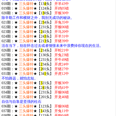
018期：★
三头爆特
★【13
4
头
】
开羊43中
019期：★
三头爆特
★【124
头
】
开鸡05错
020期：★
三头爆特
★【1
3
0
头
】
开猴30中
除辛勤工作和横财之外，我别无成功的秘诀。
021期：★
三头爆特
★【2
3
4
头
】
开兔35中
022期：★
三头爆特
★【231
头
】
开猴06错
023期：★
三头爆特
★【
2
41
头
】
开马20中
024期：★
三头爆特
★【24
3
头
】
开羊31中
025期：★
三头爆特
★【21
3
头
】
开猪39中
活在当下，别在怀念过去或者憧憬未来中浪费掉你现在的生活。
026期：★
三头爆特
★【
2
14
头
】
开蛇21中
027期：★
三头爆特
★【130
头
】
开兔23错
028期：★
三头爆特
★【231
头
】
开牛49错
029期：★
三头爆特
★【
2
34
头
】
开虎24中
030期：★
三头爆特
★【
2
01
头
】
开猪27中
031期：★
三头爆特
★【34
1
头
】
开虎12中
不怕路远，就怕志短。
032期：★
三头爆特
★【
3
21
头
】
开猴30中
033期：★
三头爆特
★【2
4
1
头
】
开鸡41中
034期：★
三头爆特
★【231
头
】
开猴06错
035期：★
三头爆特
★【201
头
】
开龙46错
自信与自靠是坚强的柱石
036期：★
三头爆特
★【123
头
】
开猴06错
037期：★
三头爆特
★【
1
43
头
】
开兔11中
038期：★
三头爆特
★【123
头
】
开狗04错