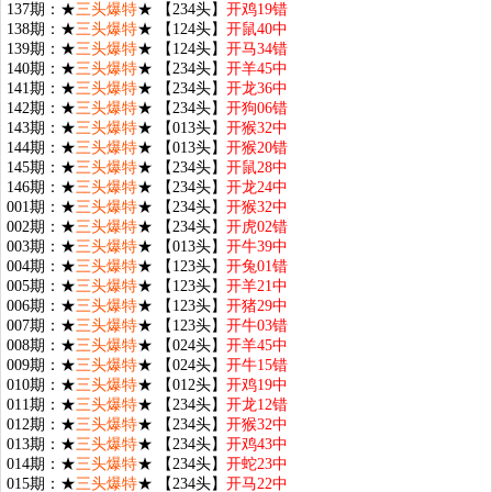
137期：★
三头爆特
★ 【234头】
开鸡19错
138期：★
三头爆特
★ 【124头】
开鼠40中
139期：★
三头爆特
★ 【124头】
开马34错
140期：★
三头爆特
★ 【234头】
开羊45中
141期：★
三头爆特
★ 【234头】
开龙36中
142期：★
三头爆特
★ 【234头】
开狗06错
143期：★
三头爆特
★ 【013头】
开猴32中
144期：★
三头爆特
★ 【013头】
开猴20错
145期：★
三头爆特
★ 【234头】
开鼠28中
146期：★
三头爆特
★ 【234头】
开龙24中
001期：★
三头爆特
★ 【234头】
开猴32中
002期：★
三头爆特
★ 【234头】
开虎02错
003期：★
三头爆特
★ 【013头】
开牛39中
004期：★
三头爆特
★ 【123头】
开兔01错
005期：★
三头爆特
★ 【123头】
开羊21中
006期：★
三头爆特
★ 【123头】
开猪29中
007期：★
三头爆特
★ 【123头】
开牛03错
008期：★
三头爆特
★ 【024头】
开羊45中
009期：★
三头爆特
★ 【024头】
开牛15错
010期：★
三头爆特
★ 【012头】
开鸡19中
011期：★
三头爆特
★ 【234头】
开龙12错
012期：★
三头爆特
★ 【234头】
开猴32中
013期：★
三头爆特
★ 【234头】
开鸡43中
014期：★
三头爆特
★ 【234头】
开蛇23中
015期：★
三头爆特
★ 【234头】
开马22中