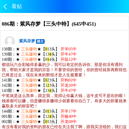
看贴
086期：紫风存梦【三头中特】(645中451)
紫风存梦
楼主
138期：★
三头爆特
★【
0
13头】
开羊05中
139期：★
三头爆特
★【13
4
头】
开牛47中
140期：★
三头爆特
★【0
1
4头】
开鼠12中
都说玩六合彩输得多赢的少，我可以肯定的告诉你。那是你没有遇到
我，帮助大家才是我的宗旨！不要管你的曾经，你的曾经就算再辉煌也
已将是过去，现在未来的辉煌才是人生最重要！
141期：★
三头爆特
★【
0
23头】
开狗02中
142期：★
三头爆特
★【1
2
3头】
开龙20中
143期：★
三头爆特
★【23
4
头】
开牛47中
中奖就是这么简单，跟定我，觉得让你赢大钱，这牛皮可不是吹的喔！
钱谁都可以赚，但是赚得多赚得少就要看你自己了。有多大的胆量就来
赢取多大的财富吧！
144期：★
三头爆特
★【0
1
3
头
】
开羊17中
001期：★
三头爆特
★【12
4
头
】
开猴40中
002期：★
三头爆特
★【
0
13
头
】
开龙08中
有没有看好我的资料的朋友已经在关注我了啊，跟我买没错的，我们这