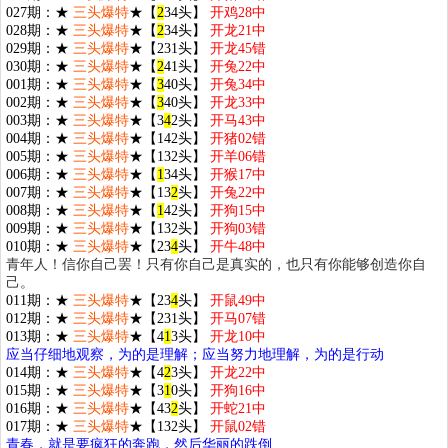
027期：★
三头爆特
★【
2
34
头
】
开鸡28中
028期：★
三头爆特
★【
2
34
头
】
开龙21中
029期：★
三头爆特
★【231
头
】
开龙45错
030期：★
三头爆特
★【
2
41
头
】
开兔22中
001期：★
三头爆特
★【
3
40
头
】
开兔34中
002期：★
三头爆特
★【
3
40
头
】
开龙33中
003期：★
三头爆特
★【3
4
2
头
】
开马43中
004期：★
三头爆特
★【142
头
】
开猪02错
005期：★
三头爆特
★【132
头
】
开羊06错
006期：★
三头爆特
★【
1
34
头
】
开猴17中
007期：★
三头爆特
★【13
2
头
】
开兔22中
008期：★
三头爆特
★【
1
42
头
】
开狗15中
009期：★
三头爆特
★【132
头
】
开狗03错
010期：★
三头爆特
★【23
4
头
】
开牛48中
青年人！信你自己罢！只有你自己是真实的，也只有你能够创造你自
己。
011期：★
三头爆特
★【23
4
头
】
开鼠49中
012期：★
三头爆特
★【231
头
】
开马07错
013期：★
三头爆特
★【4
1
3
头
】
开龙10中
应当仔细地观察，为的是理解；应当努力地理解，为的是行动
014期：★
三头爆特
★【4
2
3
头
】
开龙22中
015期：★
三头爆特
★【3
1
0
头
】
开狗16中
016期：★
三头爆特
★【43
2
头
】
开蛇21中
017期：★
三头爆特
★【132
头
】
开鼠02错
青春，就是要疯狂的奔跑，然后华丽的跌倒