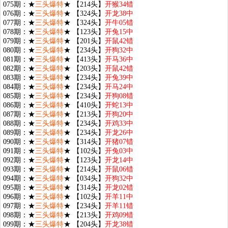
075期：★
三头爆特
★ 【214头】
开猴34错
076期：★
三头爆特
★ 【324头】
开龙38中
077期：★
三头爆特
★ 【324头】
开牛05错
078期：★
三头爆特
★ 【123头】
开兔15中
079期：★
三头爆特
★ 【201头】
开鼠42错
080期：★
三头爆特
★ 【234头】
开狗32中
081期：★
三头爆特
★ 【413头】
开马36中
082期：★
三头爆特
★ 【203头】
开鼠42错
083期：★
三头爆特
★ 【234头】
开兔39中
084期：★
三头爆特
★ 【234头】
开马24中
085期：★
三头爆特
★ 【234头】
开狗08错
086期：★
三头爆特
★ 【410头】
开蛇13中
087期：★
三头爆特
★ 【213头】
开狗20中
088期：★
三头爆特
★ 【234头】
开鸡33中
089期：★
三头爆特
★ 【234头】
开龙26中
090期：★
三头爆特
★ 【314头】
开猪07错
091期：★
三头爆特
★ 【102头】
开兔03中
092期：★
三头爆特
★ 【123头】
开龙14中
093期：★
三头爆特
★ 【214头】
开鼠06错
094期：★
三头爆特
★ 【034头】
开狗32中
095期：★
三头爆特
★ 【314头】
开龙02错
096期：★
三头爆特
★ 【102头】
开羊11中
097期：★
三头爆特
★ 【234头】
开羊11错
098期：★
三头爆特
★ 【213头】
开鸡09错
099期：★
三头爆特
★ 【204头】
开龙38错