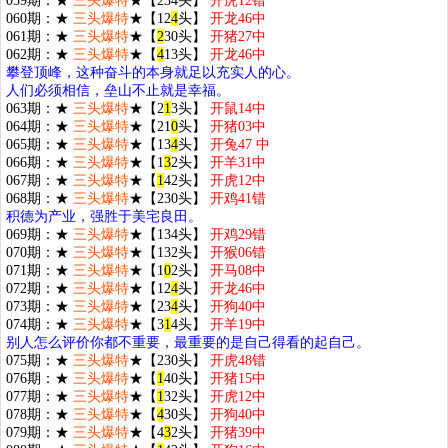
059期：★
三头爆特
★【234
头
】
开虎12错
060期：★
三头爆特
★【12
4
头
】
开龙46中
061期：★
三头爆特
★【
2
30
头
】
开猪27中
062期：★
三头爆特
★【
4
13
头
】
开龙46中
攀登顶峰，这种奋斗的本身就足以充实人的心。
人们必须相信，垒山不止就是幸福。
063期：★
三头爆特
★【2
1
3
头
】
开鼠14中
064期：★
三头爆特
★【21
0
头
】
开猪03中
065期：★
三头爆特
★【13
4
头
】
开兔47
中
066期：★
三头爆特
★【1
3
2
头
】
开羊31中
067期：★
三头爆特
★【
1
42
头
】
开虎12中
068期：★
三头爆特
★【230
头
】
开鸡41错
积德为产业，强胜于美宅良田。
069期：★
三头爆特
★【134
头
】
开鸡29错
070期：★
三头爆特
★【132
头
】
开猴06错
071期：★
三头爆特
★【1
0
2
头
】
开马08中
072期：★
三头爆特
★【12
4
头
】
开龙46中
073期：★
三头爆特
★【23
4
头
】
开狗40中
074期：★
三头爆特
★【3
1
4
头
】
开羊19中
别人怎么评价你都不重要，最重要的是自己得看的起自己。
075期：★
三头爆特
★【230
头
】
开虎48错
076期：★
三头爆特
★【
1
40
头
】
开猪15中
077期：★
三头爆特
★【
1
32
头
】
开虎12中
078期：★
三头爆特
★【
4
30
头
】
开狗40中
079期：★
三头爆特
★【4
3
2
头
】
开猪39中