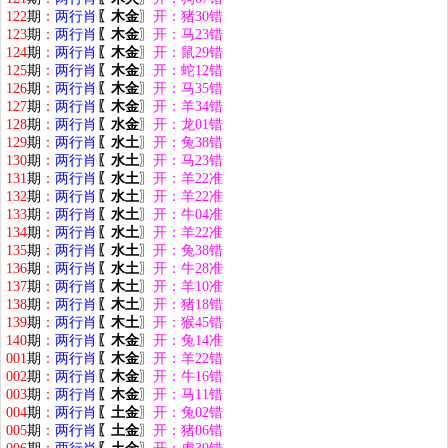
122
期
：
两行肖
〖木金
〗
开：猪30错
123
期
：
两行肖
〖木金
〗
开：马23错
124
期
：
两行肖
〖木金
〗
开：鼠29错
125
期
：
两行肖
〖木金
〗
开：蛇12错
126
期
：
两行肖
〖木金
〗
开：马35错
127
期
：
两行肖
〖木金
〗
开：羊34错
128
期
：
两行肖
〖水金
〗
开：龙01错
129
期
：
两行肖
〖水土
〗
开：兔38错
130
期
：
两行肖
〖水土
〗
开：马23错
131
期
：
两行肖
〖水土
〗
开：羊22
准
132
期
：
两行肖
〖水土
〗
开：羊22
准
133
期
：
两行肖
〖水土
〗
开：牛04
准
134
期
：
两行肖
〖水土
〗
开：羊22
准
135
期
：
两行肖
〖水土
〗
开：兔38错
136
期
：
两行肖
〖水土
〗
开：牛28
准
137
期
：
两行肖
〖木土
〗
开：羊10
准
138
期
：
两行肖
〖木土
〗
开：猪18错
139
期
：
两行肖
〖木土
〗
开：猴45错
140
期
：
两行肖
〖木金
〗
开：兔14
准
001
期
：
两行肖
〖木金
〗
开：羊22错
002
期
：
两行肖
〖木金
〗
开：牛16错
003
期
：
两行肖
〖木金
〗
开：马11错
004
期
：
两行肖
〖土金
〗
开：兔02错
005
期
：
两行肖
〖土金
〗
开：猪06错