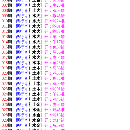
006
期
：
两行肖
〖土金
〗
开：虎39错
007
期
：
两行肖
〖土火
〗
开：牛28
准
008
期
：
两行肖
〖土火
〗
开：鸡08错
009
期
：
两行肖
〖水火
〗
开：猴45错
010
期
：
两行肖
〖水火
〗
开：蛇24
准
011
期
：
两行肖
〖水火
〗
开：蛇01
准
012
期
：
两行肖
〖水火
〗
开：蛇37
准
013
期
：
两行肖
〖水火
〗
开：羊23错
014
期
：
两行肖
〖水火
〗
开：牛17错
015
期
：
两行肖
〖水火
〗
开：兔39错
016
期
：
两行肖
〖水火
〗
开：马36
准
017
期
：
两行肖
〖水火
〗
开：虎04错
018
期
：
两行肖
〖水木
〗
开：羊23错
019
期
：
两行肖
〖土木
〗
开：马36错
020
期
：
两行肖
〖土木
〗
开：鸡33错
021
期
：
两行肖
〖土木
〗
开：狗32
准
022
期
：
两行肖
〖土木
〗
开：鸡09错
023
期
：
两行肖
〖土木
〗
开：蛇01错
024
期
：
两行肖
〖土木
〗
开：羊23
准
025
期
：
两行肖
〖土木
〗
开：鸡45错
026
期
：
两行肖
〖土金
〗
开：虎04错
027
期
：
两行肖
〖水金
〗
开：鸡45
准
028
期
：
两行肖
〖水金
〗
开：蛇13错
029
期
：
两行肖
〖水金
〗
开：龙14错
030
期
：
两行肖
〖水金
〗
开：兔39错