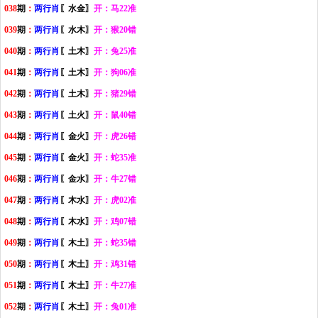
038
期
：
两行肖
〖水金
〗
开：马22
准
039
期
：
两行肖
〖水木
〗
开：猴20错
040
期
：
两行肖
〖土木
〗
开：兔25
准
041
期
：
两行肖
〖土木
〗
开：狗06
准
042
期
：
两行肖
〖土木
〗
开：猪29错
043
期
：
两行肖
〖土火
〗
开：鼠40错
044
期
：
两行肖
〖金火
〗
开：虎26错
045
期
：
两行肖
〖金火
〗
开：蛇35
准
046
期
：
两行肖
〖金水
〗
开：牛27错
047
期
：
两行肖
〖木水
〗
开：虎02
准
048
期
：
两行肖
〖木水
〗
开：鸡07错
049
期
：
两行肖
〖木土
〗
开：蛇35错
050
期
：
两行肖
〖木土
〗
开：鸡31错
051
期
：
两行肖
〖木土
〗
开：牛27
准
052
期
：
两行肖
〖木土
〗
开：兔01
准