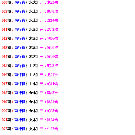
008
期
：
两行肖
〖水火
〗
开：龙23错
009
期
：
两行肖
〖水土
〗
开：鼠40
准
010
期
：
两行肖
〖水土
〗
开：虎14错
011
期
：
两行肖
〖水金
〗
开：鸡43
准
012
期
：
两行肖
〖木金
〗
开：狗06错
013
期
：
两行肖
〖木金
〗
开：猴20
准
014
期
：
两行肖
〖木火
〗
开：猴20错
015
期
：
两行肖
〖土火
〗
开：蛇23
准
016
期
：
两行肖
〖土火
〗
开：龙24
准
017
期
：
两行肖
〖土水
〗
开：蛇11错
018
期
：
两行肖
〖金水
〗
开：鸡43
准
019
期
：
两行肖
〖金木
〗
开：鼠04错
020
期
：
两行肖
〖金木
〗
开：蛇35错
021
期
：
两行肖
〖火木
〗
开：鼠04错
022
期
：
两行肖
〖火木
〗
开：牛03错