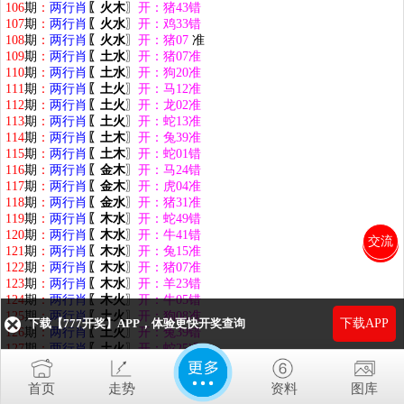
106
期
：
两行肖
〖火木
〗
开：猪43错
107
期
：
两行肖
〖火水
〗
开：鸡33错
108
期
：
两行肖
〖火水
〗
开：猪07
准
109
期
：
两行肖
〖土水
〗
开：猪07
准
110
期
：
两行肖
〖土水
〗
开：狗20
准
111
期
：
两行肖
〖土火
〗
开：马12
准
112
期
：
两行肖
〖土火
〗
开：龙02
准
113
期
：
两行肖
〖土火
〗
开：蛇13
准
114
期
：
两行肖
〖土木
〗
开：兔39
准
115
期
：
两行肖
〖土木
〗
开：蛇01错
116
期
：
两行肖
〖金木
〗
开：马24错
117
期
：
两行肖
〖金木
〗
开：虎04
准
118
期
：
两行肖
〖金水
〗
开：猪31
准
119
期
：
两行肖
〖木水
〗
开：蛇49错
120
期
：
两行肖
〖木水
〗
开：牛41错
交流
121
期
：
两行肖
〖木水
〗
开：兔15
准
122
期
：
两行肖
〖木水
〗
开：猪07
准
123
期
：
两行肖
〖木水
〗
开：羊23错
124
期
：
两行肖
〖木火
〗
开：牛05错
125
期
：
两行肖
〖土火
〗
开：狗08
准
下载【777开奖】APP，体验更快开奖查询
下载APP
126
期
：
两行肖
〖土火
〗
开：兔39错
127
期
：
两行肖
〖土火
〗
开：蛇25
准
128
期
：
两行肖
〖土金
〗
开：猪43错
129
期
：
两行肖
〖火金
〗
开：蛇01
准
首页
走势
资料
图库
130
期
：
两行肖
〖火木
〗
开：马24
准