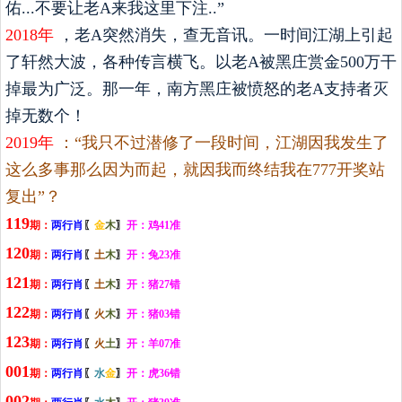
佑...不要让老A来我这里下注..”
2018年
，老A突然消失，查无音讯。一时间江湖上引起
了轩然大波，各种传言横飞。以老A被黑庄赏金500万干
掉最为广泛。那一年，南方黑庄被愤怒的老A支持者灭
掉无数个！
2019年
：“我只不过潜修了一段时间，江湖因我发生了
这么多事那么因为而起，就因我而终结我在777开奖站
复出”？
119
期：
两行肖
〖
金
木
〗
开：鸡41
准
120
期：
两行肖
〖
土
木
〗
开：兔23
准
121
期：
两行肖
〖
土
木
〗
开：猪27错
122
期：
两行肖
〖
火
木
〗
开：猪03错
123
期：
两行肖
〖
火
土
〗
开：羊07
准
001
期：
两行肖
〖
水
金
〗
开：虎36
错
002