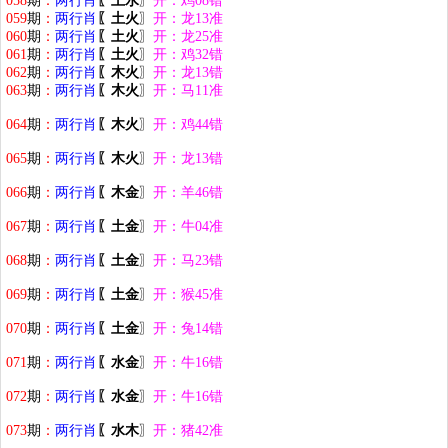
058
期
：
两行肖
〖土水
〗
开：鸡08错
059
期
：
两行肖
〖土火
〗
开：龙13
准
060
期
：
两行肖
〖土火
〗
开：龙25
准
061
期
：
两行肖
〖土火
〗
开：鸡32错
062
期
：
两行肖
〖木火
〗
开：龙13错
063
期
：
两行肖
〖木火
〗
开：马11
准
064
期
：
两行肖
〖木火
〗
开：鸡44错
065
期
：
两行肖
〖木火
〗
开：龙13错
066
期
：
两行肖
〖木金
〗
开：羊46错
067
期
：
两行肖
〖土金
〗
开：牛04
准
068
期
：
两行肖
〖土金
〗
开：马23错
069
期
：
两行肖
〖土金
〗
开：猴45
准
070
期
：
两行肖
〖土金
〗
开：兔14错
071
期
：
两行肖
〖水金
〗
开：牛16错
072
期
：
两行肖
〖水金
〗
开：牛16错
073
期
：
两行肖
〖水木
〗
开：猪42
准