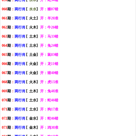
059
期
：
两行肖
〖
水
木
〗
开：蛇34错
060
期
：
两行肖
〖
水
水
〗
开：猴07错
061
期
：
两行肖
〖火土
〗
开：羊20
准
062
期
：
两行肖
〖火木
〗
开：牛26错
063
期
：
两行肖
〖土木
〗
开：马33错
064
期
：
两行肖
〖土水
〗
开：兔24错
065
期
：
两行肖
〖土金
〗
开：鼠03错
066
期
：
两行肖
〖火金
〗
开：龙11错
067
期
：
两行肖
〖火金
〗
开：猪40错
068
期
：
两行肖
〖火木
〗
开：虎13
准
069
期
：
两行肖
〖土木
〗
开：兔48
准
070
期
：
两行肖
〖土水
〗
开：蛇46错
071
期
：
两行肖
〖土水
〗
开：狗17
准
072
期
：
两行肖
〖金水
〗
开：蛇46错
073
期
：
两行肖
〖金木
〗
开：鸡30
准