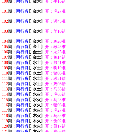
100
期
：
两行肖
〖金木
〗
开：牛16错
101
期
：
两行肖
〖金木
〗
开：虎27
准
102
期
：
两行肖
〖金木
〗
开：猴45
准
103
期
：
两行肖
〖金木
〗
开：羊10错
104
期
：
两行肖
〖金木
〗
开：鸡20
准
105
期
：
两行肖
〖金土
〗
开：猴45
准
106
期
：
两行肖
〖金土
〗
开：龙25
准
107
期
：
两行肖
〖金土
〗
开：兔14错
108
期
：
两行肖
〖水土
〗
开：鼠41
准
109
期
：
两行肖
〖水土
〗
开：狗19
准
110
期
：
两行肖
〖水土
〗
开：猪06
准
111
期
：
两行肖
〖水土
〗
开：猴21错
112
期
：
两行肖
〖水土
〗
开：鸡08错
113
期
：
两行肖
〖水土
〗
开：马35错
114
期
：
两行肖
〖水火
〗
开：虎03错
115
期
：
两行肖
〖水火
〗
开：马23
准
116
期
：
两行肖
〖水火
〗
开：猪06
准
117
期
：
两行肖
〖木火
〗
开：虎27
准
118
期
：
两行肖
〖木火
〗
开：马35
准
119
期
：
两行肖
〖木火
〗
开：兔02
准
120
期
：
两行肖
〖木火
〗
开：鼠17错
121
期
：
两行肖
〖木火
〗
开：狗07错