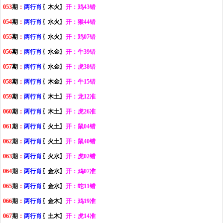
053
期
：
两行肖
〖木火
〗
开：鸡43错
054
期
：
两行肖
〖水火
〗
开：猴44错
055
期
：
两行肖
〖水火
〗
开：鸡07错
056
期
：
两行肖
〖水金
〗
开：牛39错
057
期
：
两行肖
〖水金
〗
开：虎38错
058
期
：
两行肖
〖木金
〗
开：牛15错
059
期
：
两行肖
〖木土
〗
开：龙12准
060
期
：
两行肖
〖木土
〗
开：虎26
准
061
期
：
两行肖
〖火土
〗
开：鼠04错
062
期
：
两行肖
〖火土
〗
开：鼠40错
063
期
：
两行肖
〖火水
〗
开：虎02错
064
期
：
两行肖
〖金水
〗
开：鸡07
准
065
期
：
两行肖
〖金水
〗
开：蛇11错
066
期
：
两行肖
〖金木
〗
开：鸡19
准
067
期
：
两行肖
〖土木
〗
开：虎14
准