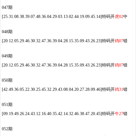
047期
卍18码中特卐.
[25.31.08.38.39.07.48.36.04.29.03.13.02.44.19.09.45.14]特码开
虎02
中
048期
卍18码中特卐.
[20.12.05.29.46.30.32.47.36.39.04.28.15.35.09.43.26.23]特码开
鸡07
错
049期
卍18码中特卐.
[20.12.05.29.46.30.32.47.36.39.04.28.15.35.09.43.26.23]特码开
鸡07
错
050期
卍18码中特卐.
[42.49.36.05.22.30.25.45.32.29.43.08.04.20.27.28.09.46]特码开
鸡31
错
051期
卍18码中特卐.
[09.19.49.26.24.43.12.16.40.35.42.14.32.46.38.47.20.45]特码开
牛27
错
052期
卍18码中特卐.