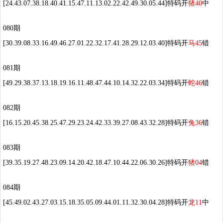
[24.43.07.38.18.40.41.15.47.11.13.02.22.42.49.30.05.44]特码开
猪40
中
080期
卍18码中特卐
[30.39.08.33.16.49.46.27.01.22.32.17.41.28.29.12.03.40]特码开
马45
错
081期
卍18码中特卐
[49.29.38.37.13.18.19.16.11.48.47.44.10.14.32.22.03.34]特码开
蛇46
错
082期
卍18码中特卐
[16.15.20.45.38.25.47.29.23.24.42.33.39.27.08.43.32.28]特码开
兔36
错
083期
卍18码中特卐
[39.35.19.27.48.23.09.14.20.42.18.47.10.44.22.06.30.26]特码开
猪04
错
084期
卍18码中特卐
[45.49.02.43.27.03.15.18.35.05.09.44.01.11.32.30.04.28]特码开
龙11
中