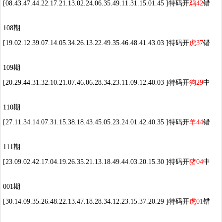
[08.43.47.44.22.17.21.13.02.24.06.35.49.11.31.15.01.45 ]特码开
鸡42
错
108期
卍18码中特卐
[19.02.12.39.07.14.05.34.26.13.22.49.35.46.48.41.43.03 ]特码开
虎37
错
109期
卍18码中特卐
[20.29.44.31.32.10.21.07.46.06.28.34.23.11.09.12.40.03 ]特码开
狗29
中
110期
卍18码中特卐
[27.11.34.14.07.31.15.38.18.43.45.05.23.24.01.42.40.35 ]特码开
羊44
错
111期
卍18码中特卐
[23.09.02.42.17.04.19.26.35.21.13.18.49.44.03.20.15.30 ]特码开
猪04
中
001期
卍18码中特卐
[30.14.09.35.26.48.22.13.47.18.28.34.12.23.15.37.20.29 ]特码开
虎01
错