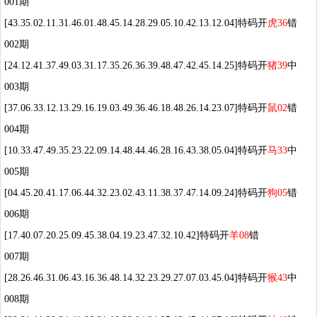
001期
卍18码中特卐
[43.35.02.11.31.46.01.48.45.14.28.29.05.10.42.13.12.04]特码开
虎36
错
002期
卍18码中特卐
[24.12.41.37.49.03.31.17.35.26.36.39.48.47.42.45.14.25]特码开
猪39
中
003期
卍18码中特卐
[37.06.33.12.13.29.16.19.03.49.36.46.18.48.26.14.23.07]特码开
鼠02
错
004期
卍18码中特卐
[10.33.47.49.35.23.22.09.14.48.44.46.28.16.43.38.05.04]特码开
马33
中
005期
卍18码中特卐
[04.45.20.41.17.06.44.32.23.02.43.11.38.37.47.14.09.24]特码开
狗05
错
006期
卍18码中特卐
[17.40.07.20.25.09.45.38.04.19.23.47.32.10.42]特码开
羊08
错
007期
卍18码中特卐
[28.26.46.31.06.43.16.36.48.14.32.23.29.27.07.03.45.04]特码开
猴43
中
008期
卍18码中特卐