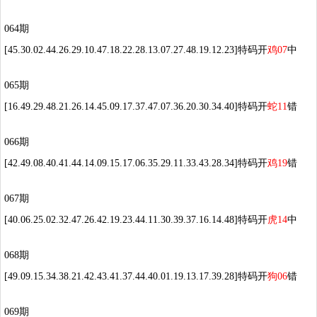
064期
卍18码中特卐.
[45.30.02.44.26.29.10.47.18.22.28.13.07.27.48.19.12.23]特码开
鸡07
中
065期
卍18码中特卐.
[16.49.29.48.21.26.14.45.09.17.37.47.07.36.20.30.34.40]特码开
蛇11
错
066期
卍18码中特卐.
[42.49.08.40.41.44.14.09.15.17.06.35.29.11.33.43.28.34]特码开
鸡19
错
067期
卍18码中特卐.
[40.06.25.02.32.47.26.42.19.23.44.11.30.39.37.16.14.48]特码开
虎14
中
068期
卍18码中特卐.
[49.09.15.34.38.21.42.43.41.37.44.40.01.19.13.17.39.28]特码开
狗06
错
069期
卍18码中特卐.