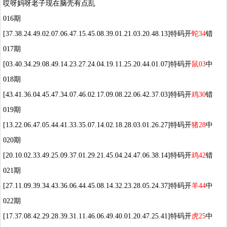
哎呀妈呀老子现在脑壳有点乱
016期
卍18码中特卐
[37.38.24.49.02.07.06.47.15.45.08.39.01.21.03.20.48.13]特码开
蛇34
错
017期
卍18码中特卐
[03.40.34.29.08.49.14.23.27.24.04.19.11.25.20.44.01.07]特码开
鼠03
中
018期
卍18码中特卐
[43.41.36.04.45.47.34.07.46.02.17.09.08.22.06.42.37.03]特码开
鸡30
错
019期
卍18码中特卐
[13.22.06.47.05.44.41.33.35.07.14.02.18.28.03.01.26.27]特码开
猪28
中
020期
卍18码中特卐
[20.10.02.33.49.25.09.37.01.29.21.45.04.24.47.06.38.14]特码开
鸡42
错
021期
卍18码中特卐
[27.11.09.39.34.43.36.06.44.45.08.14.32.23.28.05.24.37]特码开
羊44
中
022期
卍18码中特卐
[17.37.08.42.29.28.39.31.11.46.06.49.40.01.20.47.25.41]特码开
虎25
中