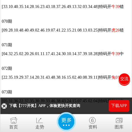
[33.10.40.35.14.28.16.23.43.18.37.26.49.13.32.03.34.48]特码开
牛39
错
070期
卍18码中特卐.
[09.28.10.48.40.49.02.46.19.07.41.22.15.21.08.13.03.25]特码开
虎26
错
071期
卍18码中特卐.
[04.32.25.02.20.26.01.11.17.41.24.30.10.14.37.39.18.28]特码开
牛39
中
072期
卍18码中特卐.
[22.35.19.29.37.14.20.31.43.48.38.16.15.02.40.08.39.11]特码开
兔01
错
交流
073期
卍18码中特卐.
[05.31.36.22.37.35.30.39.33.46.38.43.24.15.07.45.02.04]特码开
鼠04
中
下载【777开奖】APP，体验更快开奖查询
下载APP
074期
卍18码中特卐.
[20.18.04.11.19.16.01.37.47.09.40.41.12.35.44.32.10.25]特码开
龙36
错
首页
走势
资料
图库