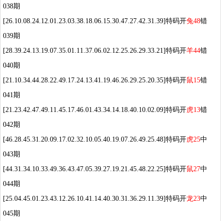
038期
卍18码中特卐
[26.10.08.24.12.01.23.03.38.18.06.15.30.47.27.42.31.39]特码开
兔48
错
039期
卍18码中特卐
[28.39.24.13.19.07.35.01.11.37.06.02.12.25.26.29.33.21]特码开
羊44
错
040期
卍18码中特卐
[21.10.34.44.28.22.49.17.24.13.41.19.46.26.29.25.20.35]特码开
鼠15
错
041期
卍18码中特卐
[21.23.42.47.49.11.45.17.46.01.43.34.14.18.40.10.02.09]特码开
虎13
错
042期
卍18码中特卐
[46.28.45.31.20.09.17.02.32.10.05.40.19.07.26.49.25.48]特码开
虎25
中
043期
卍18码中特卐
[44.31.34.10.33.49.36.43.47.05.39.27.19.21.45.48.22.25]特码开
鼠27
中
044期
卍18码中特卐
[25.04.45.01.23.43.12.26.10.41.14.40.30.31.36.29.11.39]特码开
龙23
中
045期
卍18码中特卐