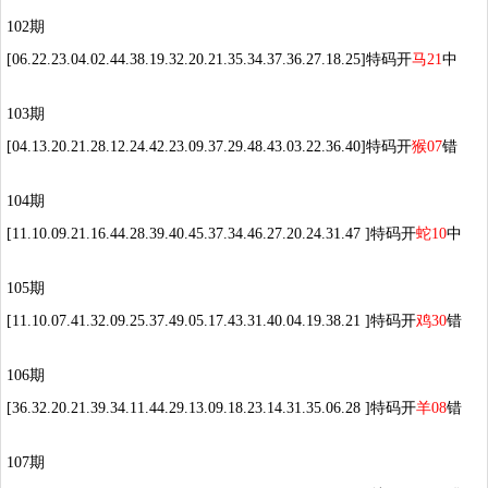
102期
卍18码中特卐
[06.22.23.04.02.44.38.19.32.20.21.35.34.37.36.27.18.25]特码开
马21
中
103期
卍18码中特卐
[04.13.20.21.28.12.24.42.23.09.37.29.48.43.03.22.36.40]特码开
猴07
错
104期
卍18码中特卐
[11.10.09.21.16.44.28.39.40.45.37.34.46.27.20.24.31.47 ]特码开
蛇10
中
105期
卍18码中特卐
[11.10.07.41.32.09.25.37.49.05.17.43.31.40.04.19.38.21 ]特码开
鸡30
错
106期
卍18码中特卐
[36.32.20.21.39.34.11.44.29.13.09.18.23.14.31.35.06.28 ]特码开
羊08
错
107期
卍18码中特卐