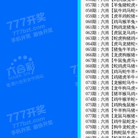
057期：六肖【羊兔猪蛇虎
058期：六肖【鼠牛鸡马蛇
059期：六肖【虎羊鸡蛇猪
060期：六肖【鸡马猴羊兔
061期：六肖【狗鸡龙猪兔
062期：六肖【虎鼠龙马鸡
063期：六肖【蛇虎狗猪鸡
064期：六肖【虎马龙猪蛇
065期：六肖【猪兔牛羊鸡
066期：六肖【龙虎狗猴猪
067期：六肖【牛鼠兔虎马
068期：六肖【蛇鸡虎马猪
069期：六肖【鸡马蛇牛羊
070期：六肖【鸡猪虎羊牛
071期：六肖【龙猴蛇马牛
072期：六肖【龙牛狗马虎
073期：六肖【猪羊猴马鸡
074期：六肖【鸡牛猴羊蛇
075期：六肖【鸡狗兔鼠猴
076期：六肖【牛羊狗马猪
077期：六肖【龙鼠马猴猪
078期：六肖【鸡牛鼠蛇龙
079期：六肖【狗牛龙蛇虎
080期：六肖【狗蛇鼠牛虎