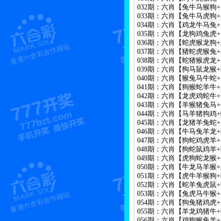
032期：六肖【兔牛马猴狗
033期：六肖【兔牛马虎狗
034期：六肖【鸡龙牛马兔
035期：六肖【龙狗鸡兔虎
036期：六肖【蛇虎猴龙狗
037期：六肖【猪蛇虎猴兔
038期：六肖【蛇猪猴虎龙
039期：六肖【狗马鼠龙猴
040期：六肖【猴兔马牛蛇
041期：六肖【狗猴蛇羊牛
042期：六肖【龙虎鸡蛇牛
043期：六肖【羊猴猪兔马
044期：六肖【马羊猪狗鸡
045期：六肖【龙猪羊兔蛇
046期：六肖【牛马兔羊龙
047期：六肖【狗蛇鸡虎羊
048期：六肖【狗蛇鼠鸡羊
049期：六肖【虎狗蛇龙猴
050期：六肖【牛龙马羊猴
051期：六肖【虎牛羊猴狗
052期：六肖【蛇羊兔虎鼠
053期：六肖【兔虎马牛猴
054期：六肖【狗兔猪鸡虎
055期：六肖【羊龙鸡猪牛
056期：六肖【鸡狗猴兔羊