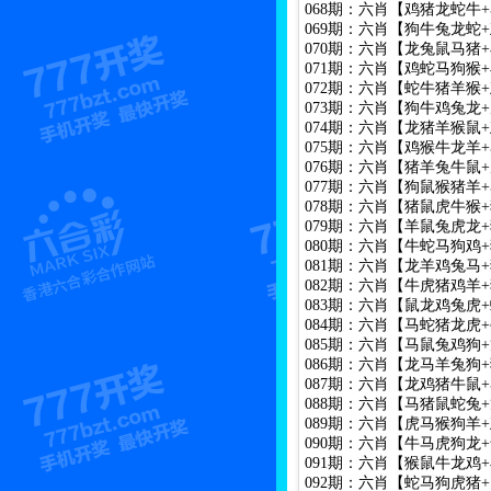
068期：六肖【鸡猪龙蛇牛
069期：六肖【狗牛兔龙蛇
070期：六肖【龙兔鼠马猪
071期：六肖【鸡蛇马狗猴
072期：六肖【蛇牛猪羊猴
073期：六肖【狗牛鸡兔龙
074期：六肖【龙猪羊猴鼠
075期：六肖【鸡猴牛龙羊
076期：六肖【猪羊兔牛鼠
077期：六肖【狗鼠猴猪羊
078期：六肖【猪鼠虎牛猴
079期：六肖【羊鼠兔虎龙
080期：六肖【牛蛇马狗鸡
081期：六肖【龙羊鸡兔马
082期：六肖【牛虎猪鸡羊
083期：六肖【鼠龙鸡兔虎
084期：六肖【马蛇猪龙虎
085期：六肖【马鼠兔鸡狗
086期：六肖【龙马羊兔狗
087期：六肖【龙鸡猪牛鼠
088期：六肖【马猪鼠蛇兔
089期：六肖【虎马猴狗羊
090期：六肖【牛马虎狗龙
091期：六肖【猴鼠牛龙鸡
092期：六肖【蛇马狗虎猪