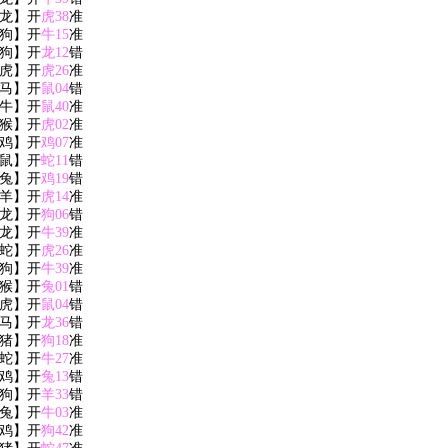
+龙】开
虎38
准
+狗】开
牛15
准
+狗】开
龙12
错
+虎】开
虎26
准
+马】开
鼠04
错
+牛】开
鼠40
准
+猴】开
虎02
准
+鸡】开
鸡07
准
+鼠】开
蛇11
错
+兔】开
鸡19
错
+羊】开
虎14
准
+龙】开
狗06
错
+龙】开
牛39
准
+蛇】开
虎26
准
+狗】开
牛39
准
+猴】开
兔01
错
+虎】开
鼠04
错
+马】开
龙36
错
+猪】开
狗18
准
+蛇】开
牛27
准
+鸡】开
兔13
错
+狗】开
羊33
错
+兔】开
牛03
准
+鸡】开
狗42
准