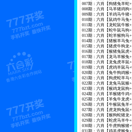
007期：六肖【狗猪兔羊蛇
008期：六肖【马羊猪鸡狗
009期：六肖【羊鸡马牛猪
010期：六肖【鼠鸡牛马兔
011期：六肖【龙蛇鼠牛猴
012期：六肖【蛇牛鼠马狗
013期：六肖【蛇羊猴狗马
014期：六肖【猪猴羊马兔
015期：六肖【猪虎牛狗龙
016期：六肖【猴猪兔鼠虎
017期：六肖【龙马羊猴兔
018期：六肖【龙兔虎羊鼠
019期：六肖【虎鸡羊鼠马
020期：六肖【兔牛狗鸡猴
021期：六肖【狗虎蛇羊马
022期：六肖【龙兔马鼠猴
023期：六肖【猴鸡龙鼠狗
024期：六肖【羊猴猪牛鸡
025期：六肖【羊兔牛龙虎
026期：六肖【牛猴鼠兔羊
027期：六肖【虎龙狗兔鼠
028期：六肖【猴狗蛇猪龙
029期：六肖【蛇虎马羊牛
030期：六肖【牛虎狗猴猪
031期：六肖【鸡羊虎猴兔