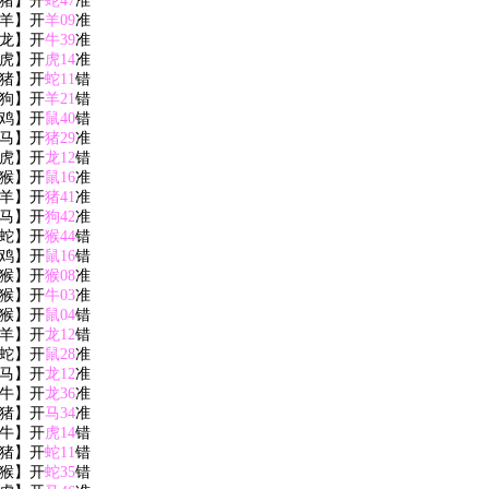
+猪】开
蛇47
准
+羊】开
羊09
准
+龙】开
牛39
准
+虎】开
虎14
准
+猪】开
蛇11
错
+狗】开
羊21
错
+鸡】开
鼠40
错
+马】开
猪29
准
+虎】开
龙12
错
+猴】开
鼠16
准
+羊】开
猪41
准
+马】开
狗42
准
+蛇】开
猴44
错
+鸡】开
鼠16
错
+猴】开
猴08
准
+猴】开
牛03
准
+猴】开
鼠04
错
+羊】开
龙12
错
+蛇】开
鼠28
准
+马】开
龙12
准
+牛】开
龙36
准
+猪】开
马34
准
+牛】开
虎14
错
+猪】开
蛇11
错
+猴】开
蛇35
错